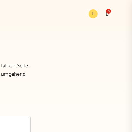
0
at zur Seite.
ge umgehend