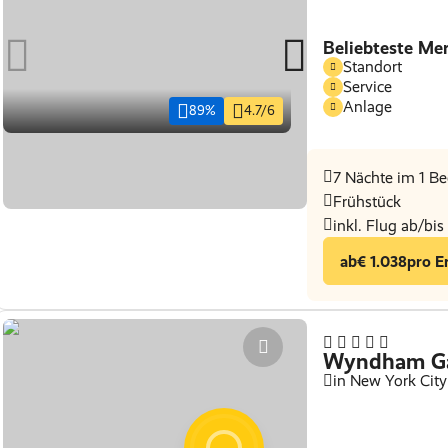
Beliebteste Me
Standort
Service
Anlage
89%
4.7/6
7 Nächte im 1 B
Frühstück
inkl. Flug ab/bi
ab
€ 1.038
pro E
Wyndham Ga
in New York City