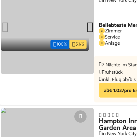
in New York City
Beliebteste Me
Zimmer
Service
Anlage
100%
5.1/6
7 Nächte im St
Frühstück
inkl. Flug ab/bi
ab
€ 1.037
pro E
Hampton Inn
Garden Area
in New York Cit