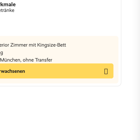
rkmale
etränke
erior Zimmer mit Kingsize-Bett
ng
s München, ohne Transfer
rwachsenen