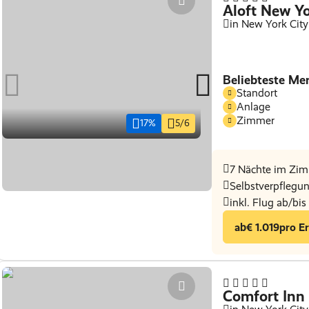
Aloft New Y
in New York City
Beliebteste Me
Standort
Anlage
Zimmer
17%
5/6
7 Nächte im Zim
Selbstverpflegu
inkl. Flug ab/bi
ab
€ 1.019
pro E
Comfort Inn