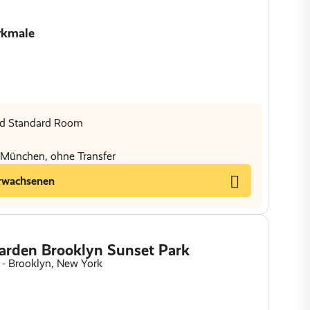
rkmale
ed Standard Room
s München, ohne Transfer
rwachsenen
rden Brooklyn Sunset Park
 - Brooklyn, New York