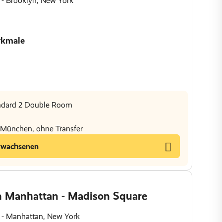
 - Brooklyn, New York
rkmale
andard 2 Double Room
s München, ohne Transfer
rwachsenen
 Manhattan - Madison Square
y - Manhattan, New York