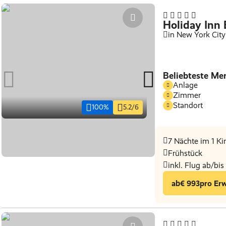
Holiday Inn 
in New York City
Beliebteste Me
Anlage
Zimmer
Standort
100%
5.2/6
7 Nächte im 1 K
Frühstück
inkl. Flug ab/bi
ab
€ 993
pro Er