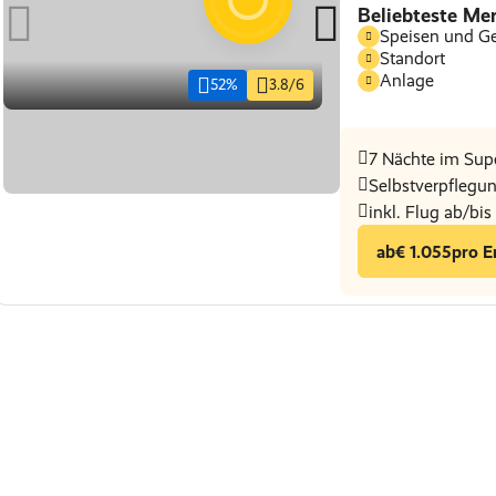
Beliebteste Me
Speisen und G
Standort
Anlage
52%
3.8/6
7 Nächte im Sup
Selbstverpflegu
inkl. Flug ab/bi
ab
€ 1.055
pro E