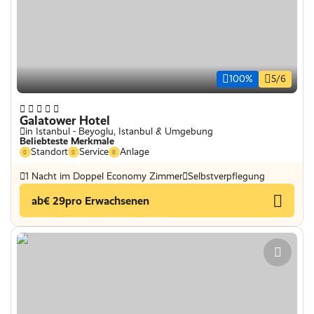
100%
5/6
Galatower Hotel
in Istanbul - Beyoglu, Istanbul & Umgebung
Beliebteste Merkmale
Standort
Service
Anlage
1 Nacht im Doppel Economy Zimmer
Selbstverpflegung
ab
€ 29
pro Erwachsenen