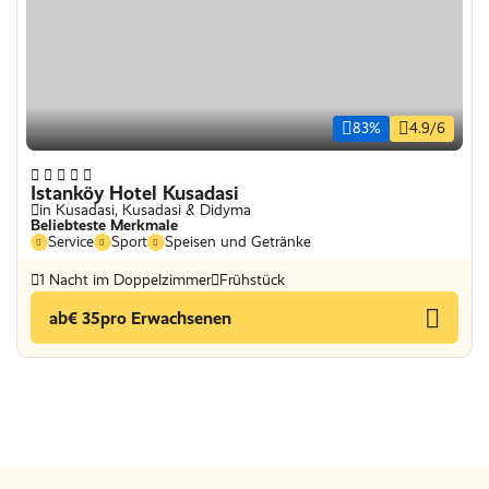
83%
4.9/6
Istanköy Hotel Kusadasi
in Kusadasi, Kusadasi & Didyma
Beliebteste Merkmale
Service
Sport
Speisen und Getränke
1 Nacht im Doppelzimmer
Frühstück
ab
€ 35
pro Erwachsenen