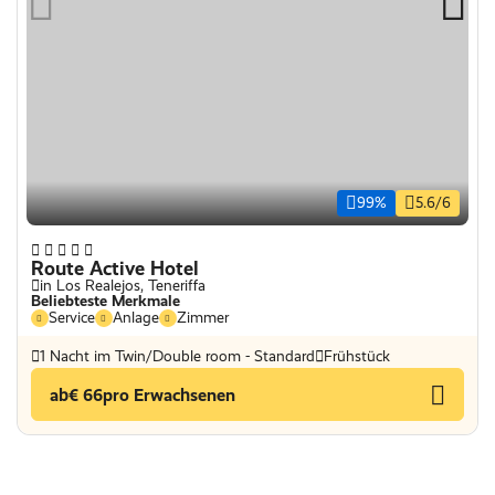
99%
5.6/6
Route Active Hotel
in Los Realejos, Teneriffa
Beliebteste Merkmale
Service
Anlage
Zimmer
1 Nacht im Twin/Double room - Standard
Frühstück
ab
€ 66
pro Erwachsenen