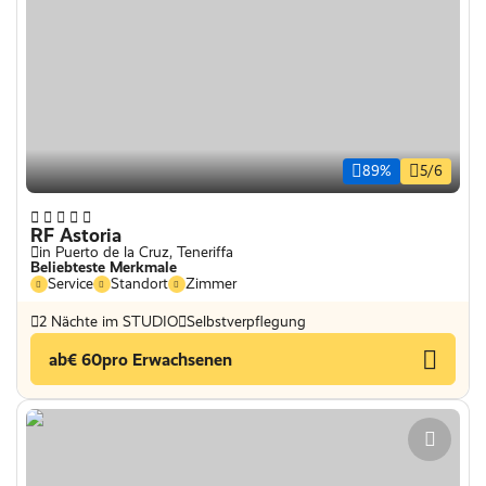
89%
5/6
RF Astoria
in Puerto de la Cruz, Teneriffa
Beliebteste Merkmale
Service
Standort
Zimmer
2 Nächte im STUDIO
Selbstverpflegung
ab
€ 60
pro Erwachsenen