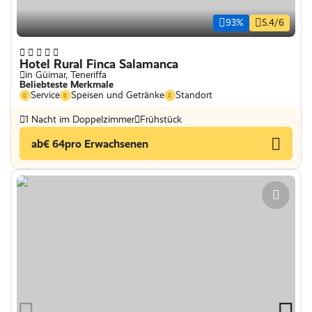
93%
5.4/6
Hotel Rural Finca Salamanca
in Güimar, Teneriffa
Beliebteste Merkmale
Service
Speisen und Getränke
Standort
1 Nacht im Doppelzimmer
Frühstück
ab
€ 64
pro Erwachsenen