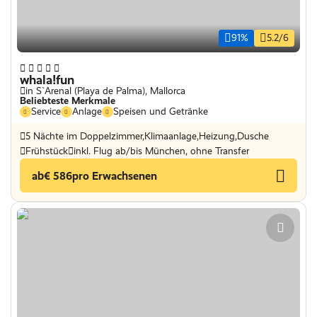
91%
5.2/6
whala!fun
in S`Arenal (Playa de Palma), Mallorca
Beliebteste Merkmale
Service
Anlage
Speisen und Getränke
5 Nächte im Doppelzimmer,Klimaanlage,Heizung,Dusche
Frühstück
inkl. Flug ab/bis München, ohne Transfer
ab
€ 586
pro Erwachsenen