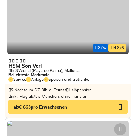
87%
4.8/6
HSM Son Veri
in S`Arenal (Playa de Palma), Mallorca
Beliebteste Merkmale
Service
Anlage
Speisen und Getränke
5 Nächte im DZ Blk. o. Terrass
Halbpension
inkl. Flug ab/bis München, ohne Transfer
ab
€ 663
pro Erwachsenen