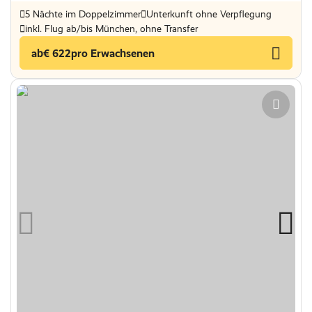
5 Nächte im Doppelzimmer
Unterkunft ohne Verpflegung
inkl. Flug ab/bis München, ohne Transfer
ab
€ 622
pro Erwachsenen