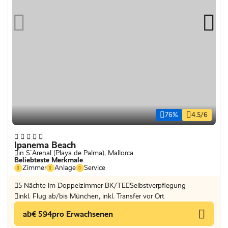
76%
4.5/6
Ipanema Beach
in S`Arenal (Playa de Palma), Mallorca
Beliebteste Merkmale
Zimmer
Anlage
Service
5 Nächte im Doppelzimmer BK/TE
Selbstverpflegung
inkl. Flug ab/bis München, inkl. Transfer vor Ort
ab
€ 594
pro Erwachsenen