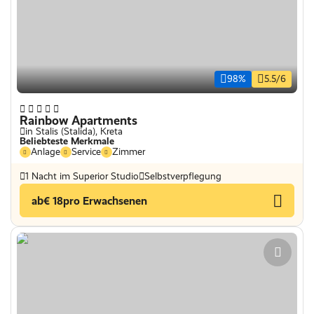
98%
5.5/6
Rainbow Apartments
in Stalis (Stalida), Kreta
Beliebteste Merkmale
Anlage
Service
Zimmer
1 Nacht im Superior Studio
Selbstverpflegung
ab
€ 18
pro Erwachsenen