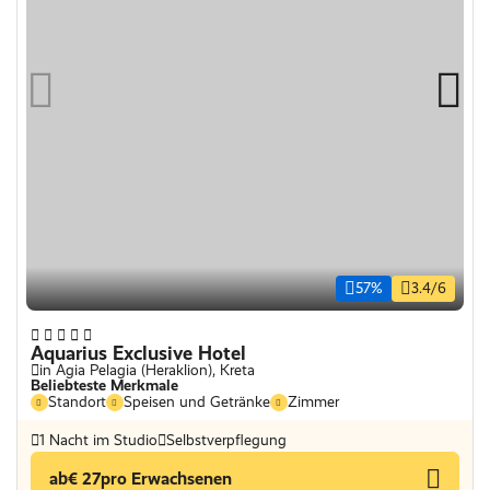
57%
3.4/6
Aquarius Exclusive Hotel
in Agia Pelagia (Heraklion), Kreta
Beliebteste Merkmale
Standort
Speisen und Getränke
Zimmer
1 Nacht im Studio
Selbstverpflegung
ab
€ 27
pro Erwachsenen