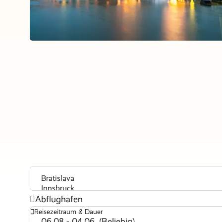
Abflughafen
Reisezeitraum & Dauer
06.08 - 04.06. (Beliebig)