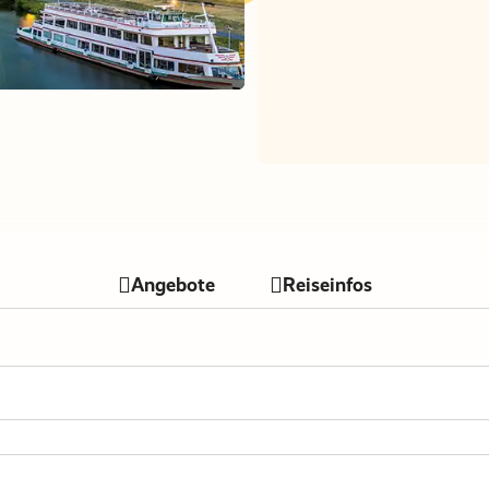
Nur Hotel
€ 0
Angebote
Reiseinfos