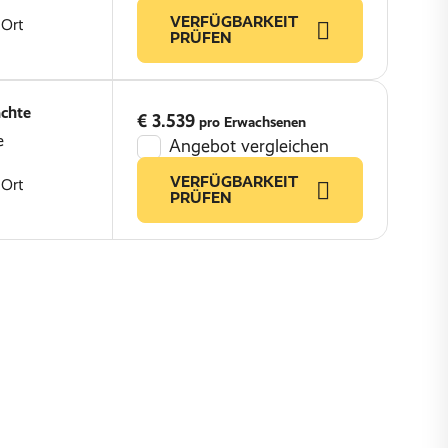
VERFÜGBARKEIT
 Ort
PRÜFEN
chte
€ 3.539
pro Erwachsenen
e
Angebot vergleichen
VERFÜGBARKEIT
 Ort
PRÜFEN