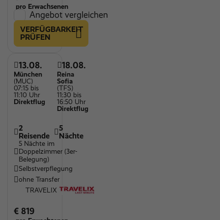
pro Erwachsenen
Angebot vergleichen
VERFÜGBARKEIT
PRÜFEN
13.08.
18.08.
München
Reina
(MUC)
Sofia
07:15 bis
(TFS)
11:10 Uhr
11:30 bis
Direktflug
16:50 Uhr
Direktflug
2
5
Reisende
Nächte
5 Nächte im
Doppelzimmer (3er-
Belegung)
Selbstverpflegung
ohne Transfer
TRAVELIX
€ 819