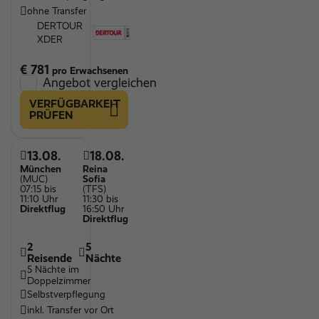
ohne Transfer
DERTOUR
XDER
€ 781
pro Erwachsenen
Angebot vergleichen
VERFÜGBARKEIT
PRÜFEN
13.08.
18.08.
München
Reina
(MUC)
Sofia
07:15 bis
(TFS)
11:10 Uhr
11:30 bis
Direktflug
16:50 Uhr
Direktflug
2
5
Reisende
Nächte
5 Nächte im
Doppelzimmer
Selbstverpflegung
inkl. Transfer vor Ort