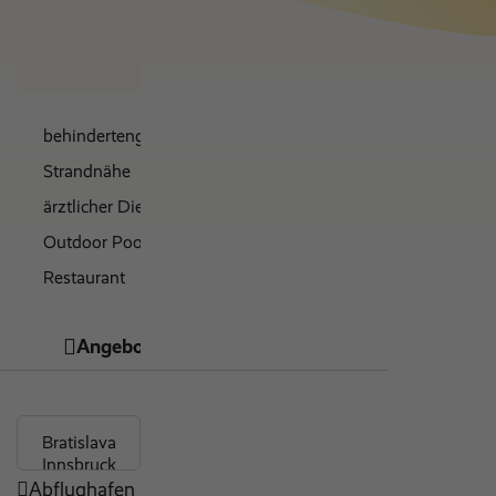
€ 0
behindertengerecht
Strandnähe
ärztlicher Dienst
Outdoor Pool
Restaurant
WLAN
Angebote
Hotelinfos
Bewertungen
Abflughafen