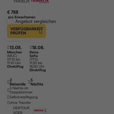
TRAVELIX
€ 788
pro Erwachsenen
Angebot vergleichen
VERFÜGBARKEIT
PRÜFEN
13.08.
18.08.
München
Reina
(MUC)
Sofia
07:15 bis
(TFS)
11:10 Uhr
11:30 bis
Direktflug
16:50 Uhr
Direktflug
2
5
Reisende
Nächte
5 Nächte im
Doppelzimmer
Selbstverpflegung
ohne Transfer
DERTOUR
XDER