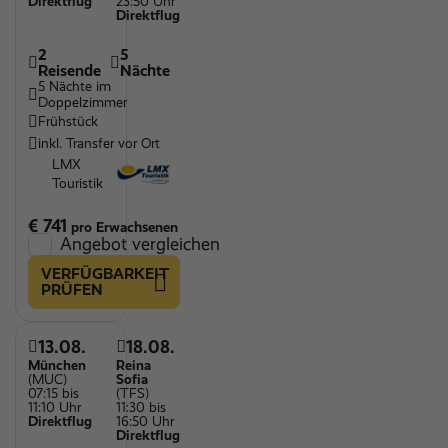
Direktflug
23:50 Uhr
Direktflug
2
5
Reisende
Nächte
5 Nächte im
Doppelzimmer
Frühstück
inkl. Transfer vor Ort
LMX
Touristik
€ 741
pro Erwachsenen
Angebot vergleichen
VERFÜGBARKEIT
PRÜFEN
13.08.
18.08.
München
Reina
(MUC)
Sofia
07:15 bis
(TFS)
11:10 Uhr
11:30 bis
Direktflug
16:50 Uhr
Direktflug