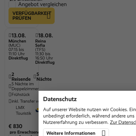
Angebot vergleichen
VERFÜGBARKEIT
PRÜFEN
13.08.
18.08.
München
Reina
(MUC)
Sofia
07:15 bis
(TFS)
11:10 Uhr
11:30 bis
Direktflug
16:50 Uhr
Direktflug
2
5
Reisende
Nächte
5 Nächte im
Doppelzimmer
Frühstück
Datenschutz
inkl. Transfer vor Ort
LMX
Auf unserer Website nutzen wir Cookies. Ein
Touristik
unbedingt erforderlich, während andere uns h
Nutzererfahrung zu verbessern.
Zur Datensc
€ 830
pro Erwachsenen
Weitere Informationen