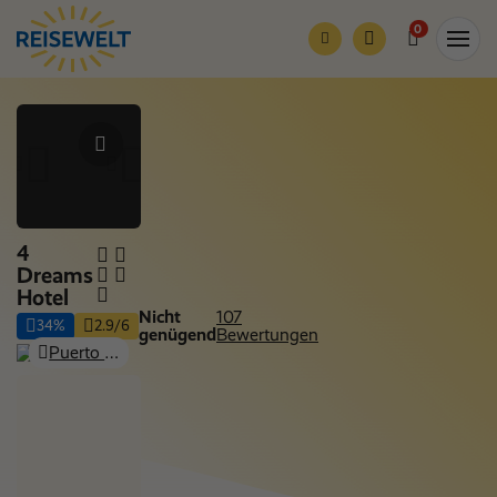
0
4
Dreams
Hotel
Nicht
107
34%
2.9/6
genügend
Bewertungen
Puerto de la Cruz, Teneriffa
Nur Hotel
Nächte