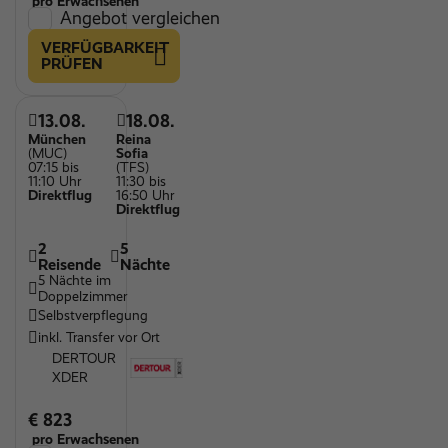
pro Erwachsenen
Angebot vergleichen
VERFÜGBARKEIT
PRÜFEN
13.08.
18.08.
München
Reina
(MUC)
Sofia
07:15 bis
(TFS)
11:10 Uhr
11:30 bis
Direktflug
16:50 Uhr
Direktflug
2
5
Reisende
Nächte
5 Nächte im
Doppelzimmer
Selbstverpflegung
inkl. Transfer vor Ort
DERTOUR
XDER
€ 823
pro Erwachsenen