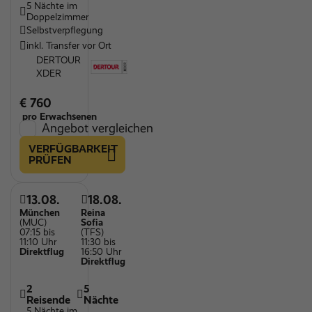
5 Nächte im
Doppelzimmer
Selbstverpflegung
inkl. Transfer vor Ort
DERTOUR
XDER
€ 760
pro Erwachsenen
Angebot vergleichen
VERFÜGBARKEIT
PRÜFEN
13.08.
18.08.
München
Reina
(MUC)
Sofia
07:15 bis
(TFS)
11:10 Uhr
11:30 bis
Direktflug
16:50 Uhr
Direktflug
2
5
Reisende
Nächte
5 Nächte im