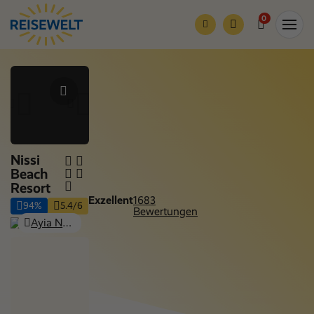
0
Nissi
Beach
Resort
Exzellent
1683
94%
5.4/6
Bewertungen
Ayia Napa, Republik Zypern - Süden
Nur Hotel
Nächte