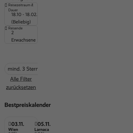
Reisezeitraum &
Wäscheservice
Dauer
18.10 - 18.02.
Massagen und Körperbehandlungen
(Beliebig)
Maxiclub (7-12 Jahre)
Reisende
2
Miniclub (3-6 Jahre)
Erwachsene
Nichtraucher Hotel
Nichtraucher Zimmer
Fitnessbereich
mind. 3 Sterne
Indoor Pool
Alle Filter
Outdoor Pool
zurücksetzen
Sauna
Tennisplatz
Bestpreiskalender
Wassersportmöglichkeiten
Wellnessbereich
03.11.
05.11.
Wien
Larnaca
Parkplätze