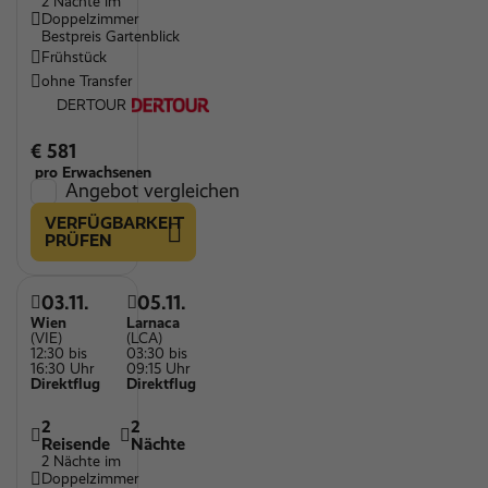
2 Nächte im
Doppelzimmer
Bestpreis Gartenblick
Frühstück
ohne Transfer
DERTOUR
€ 581
pro Erwachsenen
Angebot vergleichen
VERFÜGBARKEIT
PRÜFEN
03.11.
05.11.
Wien
Larnaca
(VIE)
(LCA)
12:30 bis
03:30 bis
16:30 Uhr
09:15 Uhr
Direktflug
Direktflug
2
2
Reisende
Nächte
2 Nächte im
Doppelzimmer