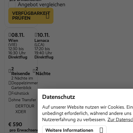
Angebot vergleichen
VERFÜGBARKEIT
PRÜFEN
08.11.
10.11.
Wien
Larnaca
(VIE)
(LCA)
12:30 bis
17:20 bis
16:30 Uhr
19:40 Uhr
Direktflug
Direktflug
2
2
Reisende
Nächte
2 Nächte im
Doppelzimmer
Gartenblick
Frühstück
Datenschutz
ohne Transfer
DERTOUR
Auf unserer Website nutzen wir Cookies. Ein
XDER
unbedingt erforderlich, während andere uns h
Nutzererfahrung zu verbessern.
Zur Datensc
€ 590
pro Erwachsenen
Weitere Informationen