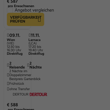
€ 587
pro Erwachsenen
Angebot vergleichen
VERFÜGBARKEIT
PRÜFEN
09.11.
11.11.
Wien
Larnaca
(VIE)
(LCA)
12:30 bis
17:20 bis
16:30 Uhr
19:40 Uhr
Direktflug
Direktflug
2
2
Reisende
Nächte
2 Nächte im
Doppelzimmer
Bestpreis Gartenblick
Frühstück
ohne Transfer
DERTOUR
€ 588
pro Erwachsenen