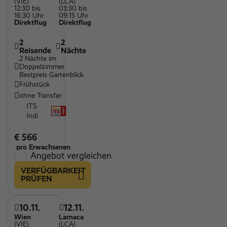
(VIE)
(LCA)
12:30 bis
03:30 bis
Kinderspielplatz
16:30 Uhr
09:15 Uhr
Direktflug
Direktflug
Kinderpool
2
2
Restaurant
Reisende
Nächte
2 Nächte im
Kids' Sport
Doppelzimmer
Bestpreis Gartenblick
WLAN
Frühstück
ohne Transfer
ITS
Indi
€ 566
pro Erwachsenen
Angebot vergleichen
VERFÜGBARKEIT
PRÜFEN
10.11.
12.11.
Wien
Larnaca
(VIE)
(LCA)