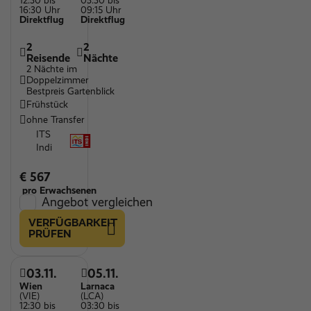
12:30 bis
03:30 bis
16:30 Uhr
09:15 Uhr
Direktflug
Direktflug
2
2
Reisende
Nächte
2 Nächte im
Doppelzimmer
Bestpreis Gartenblick
Frühstück
ohne Transfer
ITS
Indi
€ 567
pro Erwachsenen
Angebot vergleichen
VERFÜGBARKEIT
PRÜFEN
03.11.
05.11.
Wien
Larnaca
(VIE)
(LCA)
12:30 bis
03:30 bis