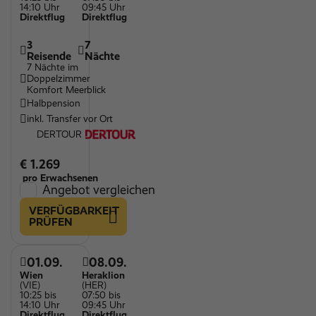
14:10 Uhr
09:45 Uhr
Direktflug
Direktflug
3
7
Reisende
Nächte
7 Nächte im
Doppelzimmer
Komfort Meerblick
Halbpension
inkl. Transfer vor Ort
DERTOUR
€ 1.269
pro Erwachsenen
Angebot vergleichen
VERFÜGBARKEIT
PRÜFEN
01.09.
08.09.
Wien
Heraklion
(VIE)
(HER)
10:25 bis
07:50 bis
14:10 Uhr
09:45 Uhr
Direktflug
Direktflug