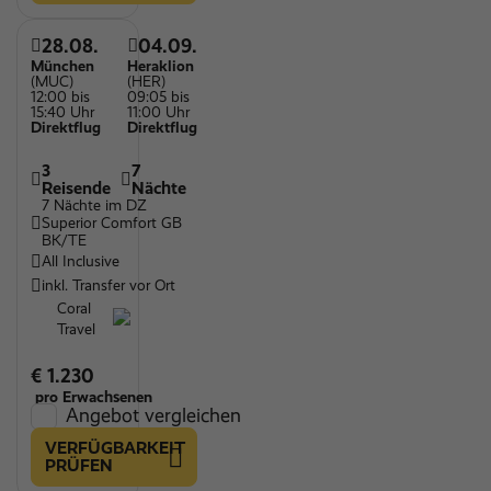
28.08.
04.09.
München
Heraklion
(MUC)
(HER)
12:00 bis
09:05 bis
15:40 Uhr
11:00 Uhr
Direktflug
Direktflug
3
7
Reisende
Nächte
7 Nächte im DZ
Superior Comfort GB
BK/TE
All Inclusive
inkl. Transfer vor Ort
Coral
Travel
€ 1.230
pro Erwachsenen
Angebot vergleichen
VERFÜGBARKEIT
PRÜFEN