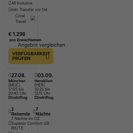
All Inclusive
inkl. Transfer vor Ort
Coral
Travel
€ 1.298
pro Erwachsenen
Angebot vergleichen
VERFÜGBARKEIT
PRÜFEN
27.08.
03.09.
München
Heraklion
(MUC)
(HER)
17:05 bis
10:25 bis
20:45 Uhr
12:15 Uhr
Direktflug
Direktflug
3
7
Reisende
Nächte
7 Nächte im DZ
Superior Comfort GB
BK/TE