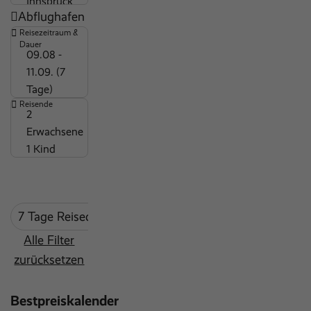
Abflughafen
Strandnähe
Reisezeitraum &
Hygienemaßnahmen
Dauer
09.08 -
Kinderdisco
11.09. (7
Wäscheservice
Tage)
Massagen und Körperbehandlungen
Reisende
2
Maxiclub (7-12 Jahre)
Erwachsene
1 Kind
ärztlicher Dienst
Miniclub (3-6 Jahre)
Fitnessbereich
7 Tage Reisedauer
mind. 3 Sterne
Coral Trave
Indoor Pool
Outdoor Pool
Alle Filter
zurücksetzen
Sauna
Tennisplatz
Bestpreiskalender
Wassersportmöglichkeiten