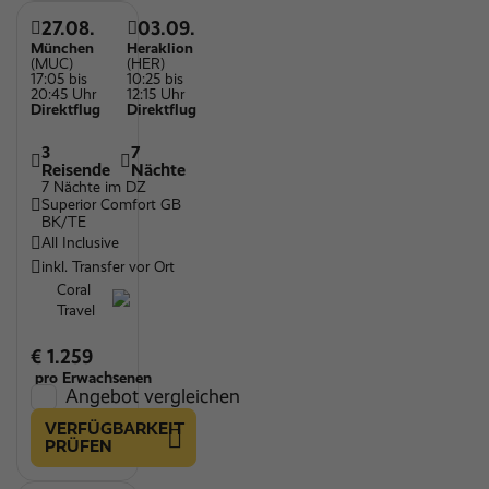
27.08.
03.09.
München
Heraklion
(MUC)
(HER)
17:05 bis
10:25 bis
20:45 Uhr
12:15 Uhr
Direktflug
Direktflug
3
7
Reisende
Nächte
7 Nächte im DZ
Superior Comfort GB
BK/TE
All Inclusive
inkl. Transfer vor Ort
Coral
Travel
€ 1.259
pro Erwachsenen
Angebot vergleichen
VERFÜGBARKEIT
PRÜFEN