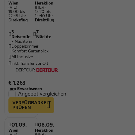
Wien
Heraklion
(VIE)
(HER)
19:00 bis
13:20 bis
22:45 Uhr
14:40 Uhr
Direktflug
Direktflug
3
7
Reisende
Nächte
7 Nächte im
Doppelzimmer
Komfort Gartenblick
All Inclusive
inkl. Transfer vor Ort
DERTOUR
€ 1.263
pro Erwachsenen
Angebot vergleichen
VERFÜGBARKEIT
PRÜFEN
01.09.
08.09.
Wien
Heraklion
(VIE)
(HER)