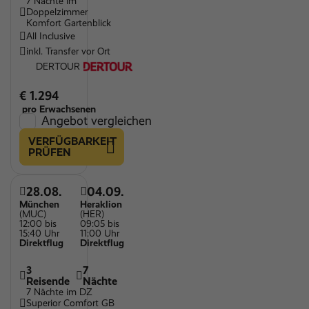
7 Nächte im
Doppelzimmer
Komfort Gartenblick
All Inclusive
inkl. Transfer vor Ort
DERTOUR
€ 1.294
pro Erwachsenen
Angebot vergleichen
VERFÜGBARKEIT
PRÜFEN
28.08.
04.09.
München
Heraklion
(MUC)
(HER)
12:00 bis
09:05 bis
15:40 Uhr
11:00 Uhr
Direktflug
Direktflug
3
7
Reisende
Nächte
7 Nächte im DZ
Superior Comfort GB