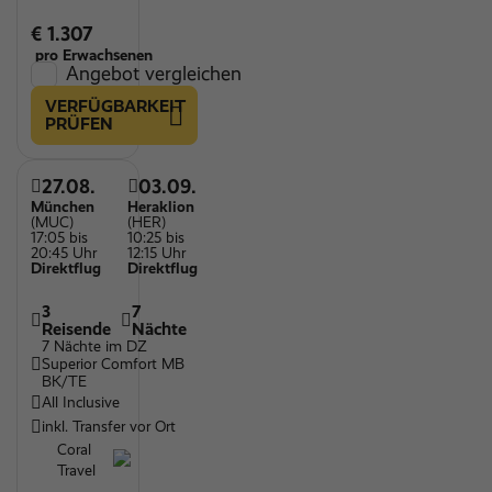
€ 1.307
pro Erwachsenen
Angebot vergleichen
VERFÜGBARKEIT
PRÜFEN
27.08.
03.09.
München
Heraklion
(MUC)
(HER)
17:05 bis
10:25 bis
20:45 Uhr
12:15 Uhr
Direktflug
Direktflug
3
7
Reisende
Nächte
7 Nächte im DZ
Superior Comfort MB
BK/TE
All Inclusive
inkl. Transfer vor Ort
Coral
Travel