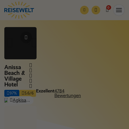
0
Anissa
Beach &
Village
Hotel
Exzellent
4784
97%
5.6/6
Bewertungen
Agkisaras (Anissaras), Kreta
Nur Hotel