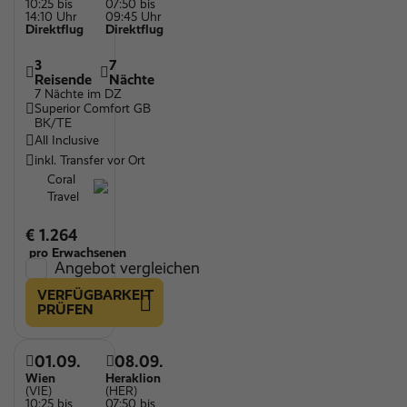
10:25 bis
07:50 bis
14:10 Uhr
09:45 Uhr
Direktflug
Direktflug
3
7
Reisende
Nächte
7 Nächte im DZ
Superior Comfort GB
BK/TE
All Inclusive
inkl. Transfer vor Ort
Coral
Travel
€ 1.264
pro Erwachsenen
Angebot vergleichen
VERFÜGBARKEIT
PRÜFEN
01.09.
08.09.
Wien
Heraklion
(VIE)
(HER)
10:25 bis
07:50 bis