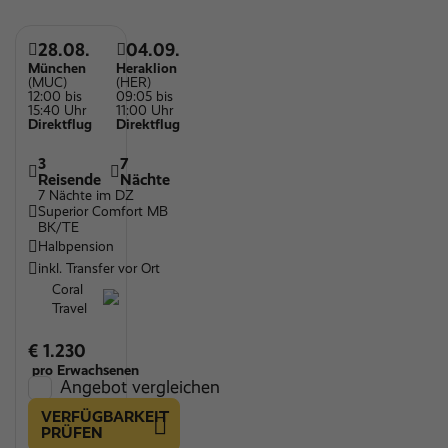
Wellnessbereich
28.08.
04.09.
Kinderspielplatz
München
Heraklion
(MUC)
(HER)
Kinderpool
12:00 bis
09:05 bis
15:40 Uhr
11:00 Uhr
Restaurant
Direktflug
Direktflug
Sandstrand
3
7
Reisende
Nächte
Kids' Sport
7 Nächte im DZ
Superior Comfort MB
WLAN
BK/TE
Halbpension
inkl. Transfer vor Ort
Coral
Travel
€ 1.230
pro Erwachsenen
Angebot vergleichen
VERFÜGBARKEIT
PRÜFEN