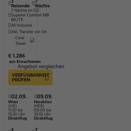
3
7
Reisende
Nächte
7 Nächte im DZ
Superior Comfort MB
BK/TE
All Inclusive
inkl. Transfer vor Ort
Coral
Travel
€ 1.286
pro Erwachsenen
Angebot vergleichen
VERFÜGBARKEIT
PRÜFEN
02.09.
09.09.
Wien
Heraklion
(VIE)
(HER)
11:30 bis
09:00 bis
15:20 Uhr
10:55 Uhr
Direktflug
Direktflug
3
7