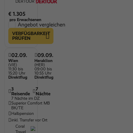
DERTOUR
€ 1.305
pro Erwachsenen
Angebot vergleichen
VERFÜGBARKEIT
PRÜFEN
02.09.
09.09.
Wien
Heraklion
(VIE)
(HER)
11:30 bis
09:00 bis
15:20 Uhr
10:55 Uhr
Direktflug
Direktflug
3
7
Reisende
Nächte
7 Nächte im DZ
Superior Comfort MB
BK/TE
Halbpension
inkl. Transfer vor Ort
Coral
Travel