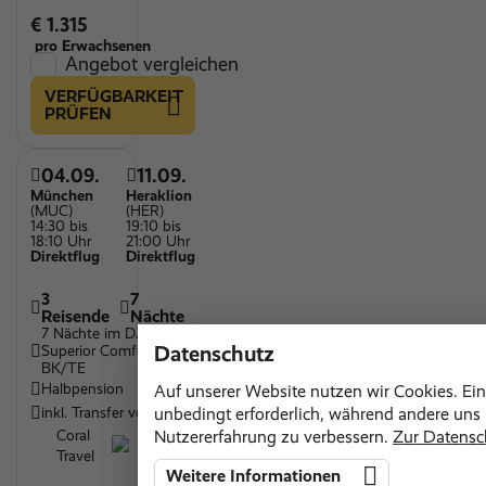
€ 1.315
pro Erwachsenen
Angebot vergleichen
VERFÜGBARKEIT
PRÜFEN
04.09.
11.09.
München
Heraklion
(MUC)
(HER)
14:30 bis
19:10 bis
18:10 Uhr
21:00 Uhr
Direktflug
Direktflug
3
7
Reisende
Nächte
7 Nächte im DZ
Datenschutz
Superior Comfort MB
BK/TE
Halbpension
Auf unserer Website nutzen wir Cookies. Ein
inkl. Transfer vor Ort
unbedingt erforderlich, während andere uns h
Coral
Nutzererfahrung zu verbessern.
Zur Datensc
Travel
Weitere Informationen