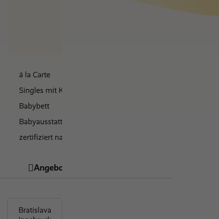
Nächte
€ 0
á la Carte
Singles mit Kind
Babybett
Babyausstattung
zertifiziert nachhaltig
kosmetische Behandlungen
Angebote
Hotelinfos
Bewertungen
familienfreundlich
gratis WLAN
top Sportangebot
beheizter Pool