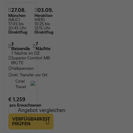
27.08.
03.09.
München
Heraklion
(MUC)
(HER)
17:05 bis
10:25 bis
20:45 Uhr
12:15 Uhr
Direktflug
Direktflug
3
7
Reisende
Nächte
7 Nächte im DZ
Superior Comfort MB
BK/TE
Halbpension
inkl. Transfer vor Ort
Coral
Travel
€ 1.259
pro Erwachsenen
Angebot vergleichen
VERFÜGBARKEIT
PRÜFEN