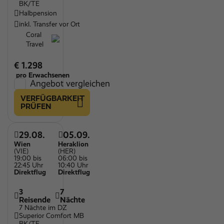
BK/TE
Halbpension
inkl. Transfer vor Ort
Coral
Travel
€ 1.298
pro Erwachsenen
Angebot vergleichen
VERFÜGBARKEIT
PRÜFEN
29.08.
05.09.
Wien
Heraklion
(VIE)
(HER)
19:00 bis
06:00 bis
22:45 Uhr
10:40 Uhr
Direktflug
Direktflug
3
7
Reisende
Nächte
7 Nächte im DZ
Superior Comfort MB
BK/TE