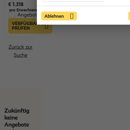
€ 1.318
pro Erwachsenen
Angebot vergleichen
Ablehnen
VERFÜGBARKEIT
PRÜFEN
Zurück zur
Suche
Zukünftig
keine
Angebote