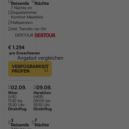
Reisende
Nächte
7 Nächte im
Doppelzimmer
Komfort Meerblick
Halbpension
inkl. Transfer vor Ort
DERTOUR
€ 1.294
pro Erwachsenen
Angebot vergleichen
VERFÜGBARKEIT
PRÜFEN
02.09.
09.09.
Wien
Heraklion
(VIE)
(HER)
11:30 bis
09:00 bis
15:20 Uhr
10:55 Uhr
Direktflug
Direktflug
3
7
Reisende
Nächte