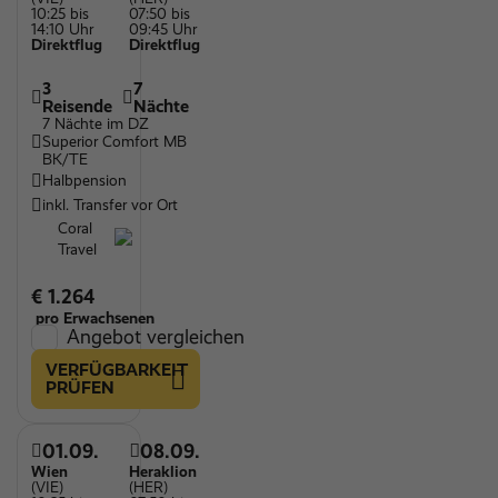
10:25 bis
07:50 bis
14:10 Uhr
09:45 Uhr
Direktflug
Direktflug
3
7
Reisende
Nächte
7 Nächte im DZ
Superior Comfort MB
BK/TE
Halbpension
inkl. Transfer vor Ort
Coral
Travel
€ 1.264
pro Erwachsenen
Angebot vergleichen
VERFÜGBARKEIT
PRÜFEN
01.09.
08.09.
Wien
Heraklion
(VIE)
(HER)