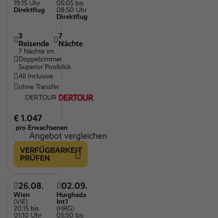
19:15 Uhr
05:05 bis
Direktflug
08:50 Uhr
Direktflug
3
7
Reisende
Nächte
7 Nächte im
Doppelzimmer
Superior Poolblick
All Inclusive
ohne Transfer
DERTOUR
€ 1.047
pro Erwachsenen
Angebot vergleichen
VERFÜGBARKEIT
PRÜFEN
26.08.
02.09.
Wien
Hurghada
(VIE)
Int'l
20:15 bis
(HRG)
01:10 Uhr
05:50 bis