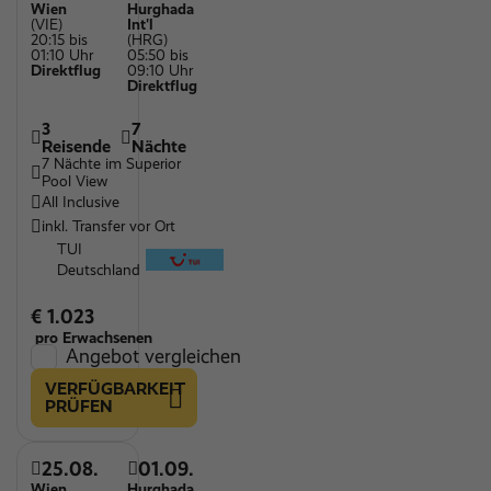
Wien
Hurghada
(VIE)
Int'l
20:15 bis
(HRG)
01:10 Uhr
05:50 bis
Direktflug
09:10 Uhr
Direktflug
3
7
Reisende
Nächte
7 Nächte im Superior
Pool View
All Inclusive
inkl. Transfer vor Ort
TUI
Deutschland
€ 1.023
pro Erwachsenen
Angebot vergleichen
VERFÜGBARKEIT
PRÜFEN
25.08.
01.09.
Wien
Hurghada