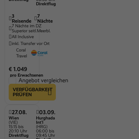
Direktflug
3
7
Reisende
Nächte
7 Nächte im DZ
Superior seitl.Meerbl.
All Inclusive
inkl. Transfer vor Ort
Coral
Travel
€ 1.049
pro Erwachsenen
Angebot vergleichen
VERFÜGBARKEIT
PRÜFEN
27.08.
03.09.
Wien
Hurghada
(VIE)
Int'l
15:15 bis
(HRG)
20:10 Uhr
06:00 bis
Direktflug
09:45 Uhr