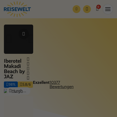
0
Iberotel
Makadi
Beach by
JAZ
Exzellent
10377
98%
5.8/6
Bewertungen
Hurghada - Makadi Bay, Hurghada & Safaga
Nur Hotel