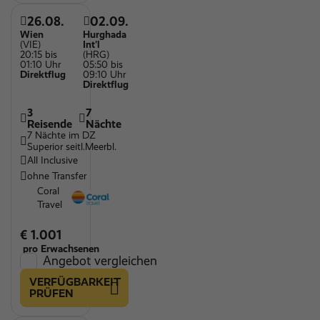
26.08.
02.09.
Wien
Hurghada
(VIE)
Int'l
20:15 bis
(HRG)
01:10 Uhr
05:50 bis
Direktflug
09:10 Uhr
Direktflug
3
7
Reisende
Nächte
7 Nächte im DZ
Superior seitl.Meerbl.
All Inclusive
ohne Transfer
Coral
Travel
€ 1.001
pro Erwachsenen
Angebot vergleichen
VERFÜGBARKEIT
PRÜFEN