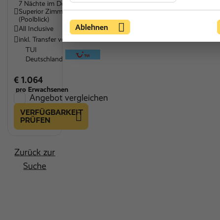
7 Nächte im Doppel
Superior Zimmer
(Poolblick)
Ablehnen
All Inclusive
inkl. Transfer vor Ort
TUI
Deutschland
€ 1.064
pro Erwachsenen
Angebot vergleichen
VERFÜGBARKEIT
PRÜFEN
Zurück zur
Suche