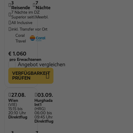
3
7
Reisende
Nächte
7 Nächte im DZ
Superior seitl.Meerbl.
All Inclusive
inkl. Transfer vor Ort
Coral
Travel
€ 1.060
pro Erwachsenen
Angebot vergleichen
VERFÜGBARKEIT
PRÜFEN
27.08.
03.09.
Wien
Hurghada
(VIE)
Int'l
15:15 bis
(HRG)
20:10 Uhr
06:00 bis
Direktflug
09:45 Uhr
Direktflug
3
7