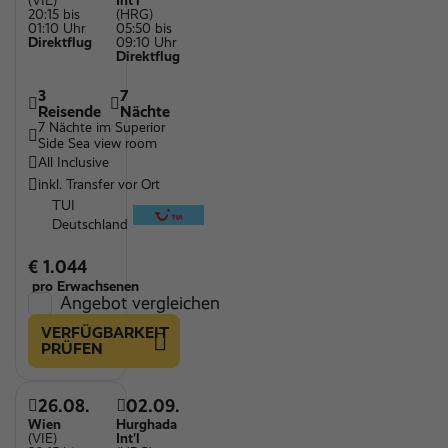
(VIE)
Int'l
20:15 bis
(HRG)
01:10 Uhr
05:50 bis
Direktflug
09:10 Uhr
Direktflug
3
7
Reisende
Nächte
7 Nächte im Superior
Side Sea view room
All Inclusive
inkl. Transfer vor Ort
TUI
Deutschland
€ 1.044
pro Erwachsenen
Angebot vergleichen
VERFÜGBARKEIT
PRÜFEN
26.08.
02.09.
Wien
Hurghada
(VIE)
Int'l