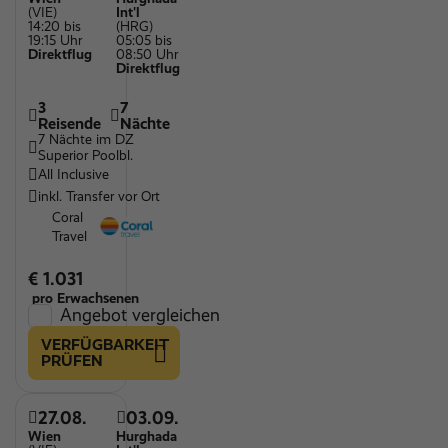
(VIE)
Int'l
14:20 bis
(HRG)
19:15 Uhr
05:05 bis
Direktflug
08:50 Uhr
Direktflug
3
7
Reisende
Nächte
7 Nächte im DZ
Superior Poolbl.
All Inclusive
inkl. Transfer vor Ort
Coral
Travel
€ 1.031
pro Erwachsenen
Angebot vergleichen
VERFÜGBARKEIT
PRÜFEN
27.08.
03.09.
Wien
Hurghada