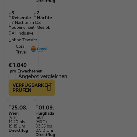
Direktflug
3
7
Reisende
Nächte
7 Nächte im DZ
Superior seitl.Meerbl.
All Inclusive
ohne Transfer
Coral
Travel
€ 1.049
pro Erwachsenen
Angebot vergleichen
VERFÜGBARKEIT
PRÜFEN
25.08.
01.09.
Wien
Hurghada
(VIE)
Int'l
14:20 bis
(HRG)
19:15 Uhr
03:55 bis
Direktflug
07:10 Uhr
Direktflug