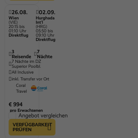
26.08.
02.09.
Wien
Hurghada
(VIE)
Int'l
20:15 bis
(HRG)
01:10 Uhr
05:50 bis
Direktflug
09:10 Uhr
Direktflug
3
7
Reisende
Nächte
7 Nächte im DZ
Superior Poolbl.
All Inclusive
inkl. Transfer vor Ort
Coral
Travel
€ 994
pro Erwachsenen
Angebot vergleichen
VERFÜGBARKEIT
PRÜFEN