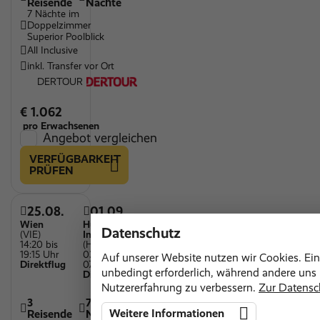
Reisende
Nächte
7 Nächte im
Doppelzimmer
Superior Poolblick
All Inclusive
inkl. Transfer vor Ort
DERTOUR
€ 1.062
pro Erwachsenen
Angebot vergleichen
VERFÜGBARKEIT
PRÜFEN
25.08.
01.09.
Wien
Hurghada
Datenschutz
(VIE)
Int'l
14:20 bis
(HRG)
19:15 Uhr
03:55 bis
Auf unserer Website nutzen wir Cookies. Ein
Direktflug
07:10 Uhr
unbedingt erforderlich, während andere uns h
Direktflug
Nutzererfahrung zu verbessern.
Zur Datensc
3
7
Weitere Informationen
Reisende
Nächte