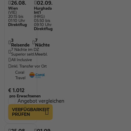
26.08.
02.09.
Wien
Hurghada
(VIE)
Int'l
20:15 bis
(HRG)
01:10 Uhr
05:50 bis
Direktflug
09:10 Uhr
Direktflug
3
7
Reisende
Nächte
7 Nächte im DZ
Superior seitl.Meerbl.
All Inclusive
inkl. Transfer vor Ort
Coral
Travel
€ 1.012
pro Erwachsenen
Angebot vergleichen
VERFÜGBARKEIT
PRÜFEN
25.08.
01.09.