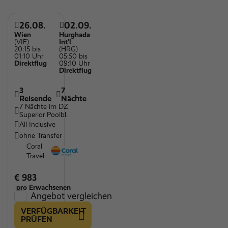
Sauna
26.08.
02.09.
Squash Court
Wien
Hurghada
(VIE)
Int'l
Tennisplatz
20:15 bis
(HRG)
01:10 Uhr
05:50 bis
Wassersportmöglichkeiten
Direktflug
09:10 Uhr
Direktflug
Wellnessbereich
3
7
Parkplätze
Reisende
Nächte
7 Nächte im DZ
Kinderspielplatz
Superior Poolbl.
All Inclusive
Kinderpool
ohne Transfer
Restaurant
Coral
Travel
Sandstrand
Vegane Speisen
€ 983
pro Erwachsenen
Vegetarische Speißen
Angebot vergleichen
WLAN
VERFÜGBARKEIT
PRÜFEN