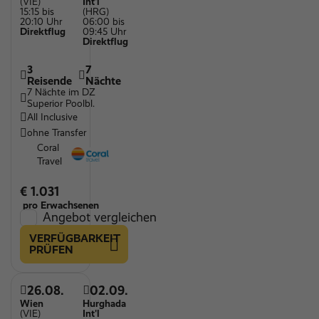
(VIE)
Int'l
15:15 bis
(HRG)
20:10 Uhr
06:00 bis
Direktflug
09:45 Uhr
Direktflug
3
7
Reisende
Nächte
7 Nächte im DZ
Superior Poolbl.
All Inclusive
ohne Transfer
Coral
Travel
€ 1.031
pro Erwachsenen
Angebot vergleichen
VERFÜGBARKEIT
PRÜFEN
26.08.
02.09.
Wien
Hurghada
(VIE)
Int'l