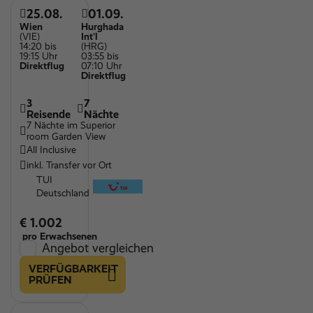
25.08.
01.09.
Wien
Hurghada
(VIE)
Int'l
14:20 bis
(HRG)
19:15 Uhr
03:55 bis
Direktflug
07:10 Uhr
Direktflug
3
7
Reisende
Nächte
7 Nächte im Superior
room Garden View
All Inclusive
inkl. Transfer vor Ort
TUI
Deutschland
€ 1.002
pro Erwachsenen
Angebot vergleichen
VERFÜGBARKEIT
PRÜFEN