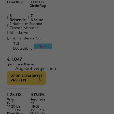
Direktflug
09:10 Uhr
Direktflug
3
7
Reisende
Nächte
7 Nächte im Superior
Zimmer (Meerseite)
All Inclusive
inkl. Transfer vor Ort
TUI
Deutschland
€ 1.047
pro Erwachsenen
Angebot vergleichen
VERFÜGBARKEIT
PRÜFEN
25.08.
01.09.
Wien
Hurghada
(VIE)
Int'l
14:20 bis
(HRG)
19:15 Uhr
05:05 bis
Direktflug
08:50 Uhr