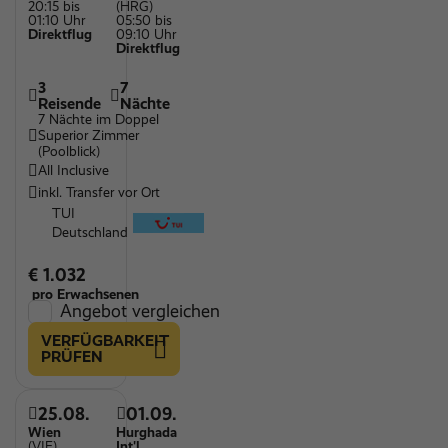
20:15 bis
(HRG)
01:10 Uhr
05:50 bis
Direktflug
09:10 Uhr
Direktflug
3
7
Reisende
Nächte
7 Nächte im Doppel
Superior Zimmer
(Poolblick)
All Inclusive
inkl. Transfer vor Ort
TUI
Deutschland
€ 1.032
pro Erwachsenen
Angebot vergleichen
VERFÜGBARKEIT
PRÜFEN
25.08.
01.09.
Wien
Hurghada
(VIE)
Int'l