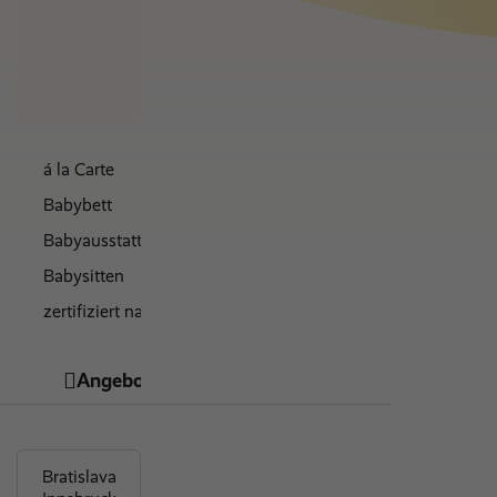
Nächte
€ 0
á la Carte
Babybett
Babyausstattung
Babysitten
zertifiziert nachhaltig
kosmetische Behandlungen
Angebote
Hotelinfos
Bewertungen
direkter Strandzugang
familienfreundlich
gratis WLAN
glutenfreie Speisen