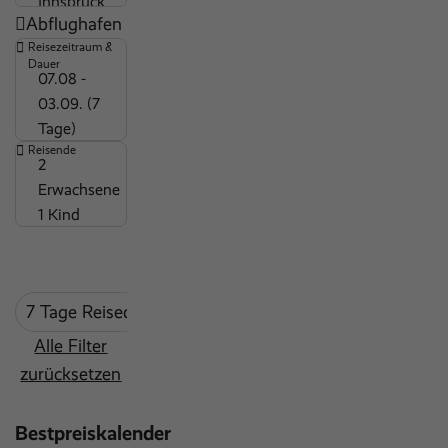
Abflughafen
Golf
Reisezeitraum &
top Sportangebot
Dauer
07.08 -
behindertengerecht
03.09. (7
beheizter Pool
Tage)
Strandnähe
Reisende
2
Hygienemaßnahmen
Erwachsene
1 Kind
Kinderdisco
Wäscheservice
Massagen und Körperbehandlungen
7 Tage Reisedauer
mind. 3 Sterne
Coral Trave
Maxiclub (7-12 Jahre)
ärztlicher Dienst
Alle Filter
zurücksetzen
Miniclub (3-6 Jahre)
Fitnessbereich
Bestpreiskalender
Outdoor Pool