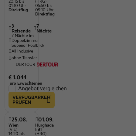
20:15 bis
(HRG)
01:10 Uhr
05:50 bis
Direktflug
09:10 Uhr
Direktflug
3
7
Reisende
Nächte
7 Nächte im
Doppelzimmer
Superior Poolblick
All Inclusive
ohne Transfer
DERTOUR
€ 1.044
pro Erwachsenen
Angebot vergleichen
VERFÜGBARKEIT
PRÜFEN
25.08.
01.09.
Wien
Hurghada
(VIE)
Int'l
14:20 bis
(HRG)