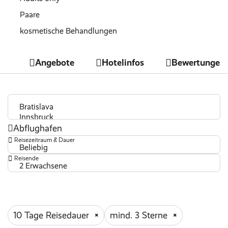
Paare
kosmetische Behandlungen
direkter Strandzugang
Angebote
Hotelinfos
Bewertungen
Tauchen
gratis WLAN
top Sportangebot
Strandnähe
Abflughafen
Wäscheservice
Reisezeitraum & Dauer
Massagen und Körperbehandlungen
Beliebig
Reisende
ärztlicher Dienst
2 Erwachsene
Fitnessbereich
Outdoor Pool
Wassersportmöglichkeiten
10 Tage Reisedauer
mind. 3 Sterne
Wellnessbereich