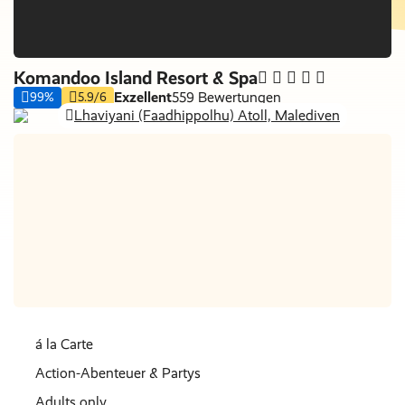
Komandoo Island Resort & Spa
Exzellent
559 Bewertungen
99%
5.9/6
Lhaviyani (Faadhippolhu) Atoll, Malediven
Nur Hotel
Nächte
€ 0
á la Carte
Action-Abenteuer & Partys
Adults only