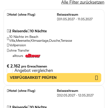
Alle Filter zurücksetzen
Restaurant
Sandstrand
Hotel (ohne Flug)
Reisezeitraum
01.05.2027 - 11.05.2027
Honeymoon Specials
Surfen
2 Reisende
10 Nächte
10 Nächte im Beach
WLAN
Villa,Meerseite,Klimaanlage,Dusche,Terrasse
Vollpension
ohne Transfer
alltours
€ 2.162
pro Erwachsenen
Angebot vergleichen
VERFÜGBARKEIT PRÜFEN
Hotel (ohne Flug)
Reisezeitraum
02.05.2027 - 12.05.2027
2 Reisende
10 Nächte