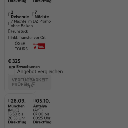
Direktflug
Direktflug
2
7
Reisende
Nächte
7 Nächte im DZ Promo
ohne Balkon
Frühstück
inkl. Transfer vor Ort
ÖGER
TOURS
€ 325
pro Erwachsenen
Angebot vergleichen
VERFÜGBARKEIT
PRÜFEN
28.09.
05.10.
München
Antalya
(MUC)
(AYT)
16:50 bis
07:00 bis
20:55 Uhr
09:25 Uhr
Direktflug
Direktflug