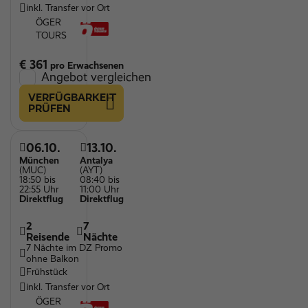
inkl. Transfer vor Ort
ÖGER
TOURS
€ 361
pro Erwachsenen
Angebot vergleichen
VERFÜGBARKEIT
PRÜFEN
06.10.
13.10.
München
Antalya
(MUC)
(AYT)
18:50 bis
08:40 bis
22:55 Uhr
11:00 Uhr
Direktflug
Direktflug
2
7
Reisende
Nächte
7 Nächte im DZ Promo
ohne Balkon
Frühstück
inkl. Transfer vor Ort
ÖGER