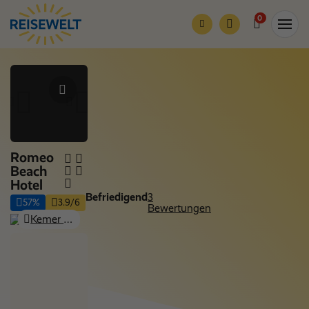
0
Romeo
Beach
Hotel
Befriedigend
3
57%
3.9/6
Bewertungen
Kemer (Antalya), Kemer & Beldibi
Nur Hotel
Nächte