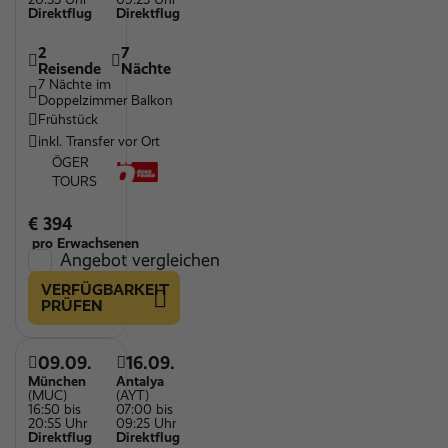
Direktflug
Direktflug
2
7
Reisende
Nächte
7 Nächte im
Doppelzimmer Balkon
Frühstück
inkl. Transfer vor Ort
ÖGER
TOURS
€ 394
pro Erwachsenen
Angebot vergleichen
VERFÜGBARKEIT
PRÜFEN
09.09.
16.09.
München
Antalya
(MUC)
(AYT)
16:50 bis
07:00 bis
20:55 Uhr
09:25 Uhr
Direktflug
Direktflug