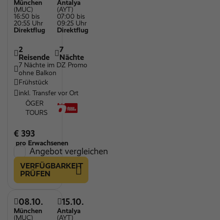
München
Antalya
(MUC)
(AYT)
16:50 bis
07:00 bis
20:55 Uhr
09:25 Uhr
Direktflug
Direktflug
2
7
Reisende
Nächte
7 Nächte im DZ Promo
ohne Balkon
Frühstück
inkl. Transfer vor Ort
ÖGER
TOURS
€ 393
pro Erwachsenen
Angebot vergleichen
VERFÜGBARKEIT
PRÜFEN
08.10.
15.10.
München
Antalya
(MUC)
(AYT)