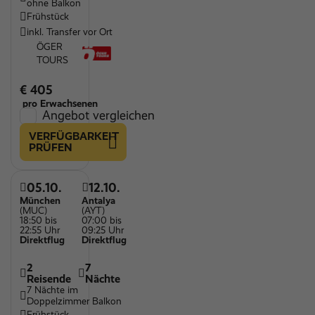
ohne Balkon
Frühstück
inkl. Transfer vor Ort
ÖGER
TOURS
€ 405
pro Erwachsenen
Angebot vergleichen
VERFÜGBARKEIT
PRÜFEN
05.10.
12.10.
München
Antalya
(MUC)
(AYT)
18:50 bis
07:00 bis
22:55 Uhr
09:25 Uhr
Direktflug
Direktflug
2
7
Reisende
Nächte
7 Nächte im
Doppelzimmer Balkon
Frühstück