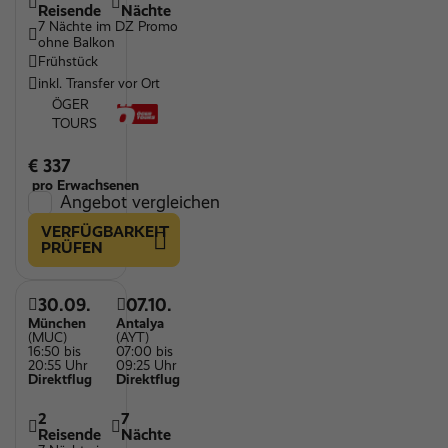
Reisende
Nächte
7 Nächte im DZ Promo
ohne Balkon
Frühstück
inkl. Transfer vor Ort
ÖGER
TOURS
€ 337
pro Erwachsenen
Angebot vergleichen
VERFÜGBARKEIT
PRÜFEN
30.09.
07.10.
München
Antalya
(MUC)
(AYT)
16:50 bis
07:00 bis
20:55 Uhr
09:25 Uhr
Direktflug
Direktflug
2
7
Reisende
Nächte