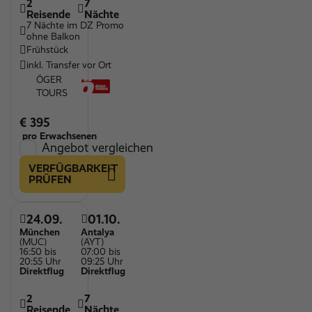
2
7
Reisende
Nächte
7 Nächte im DZ Promo
ohne Balkon
Frühstück
inkl. Transfer vor Ort
ÖGER
TOURS
€ 395
pro Erwachsenen
Angebot vergleichen
VERFÜGBARKEIT
PRÜFEN
24.09.
01.10.
München
Antalya
(MUC)
(AYT)
16:50 bis
07:00 bis
20:55 Uhr
09:25 Uhr
Direktflug
Direktflug
2
7
Reisende
Nächte