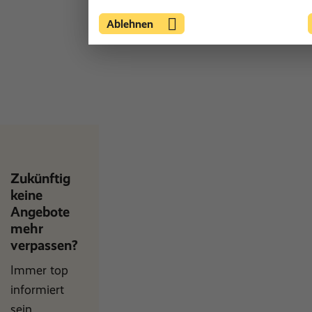
Ablehnen
Zukünftig
keine
Angebote
mehr
verpassen?
Immer top
informiert
sein.