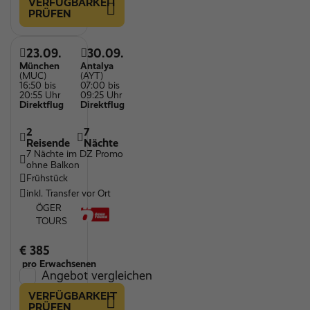
VERFÜGBARKEIT
PRÜFEN
23.09.
30.09.
München
Antalya
(MUC)
(AYT)
16:50 bis
07:00 bis
20:55 Uhr
09:25 Uhr
Direktflug
Direktflug
2
7
Reisende
Nächte
7 Nächte im DZ Promo
ohne Balkon
Frühstück
inkl. Transfer vor Ort
ÖGER
TOURS
€ 385
pro Erwachsenen
Angebot vergleichen
VERFÜGBARKEIT
PRÜFEN