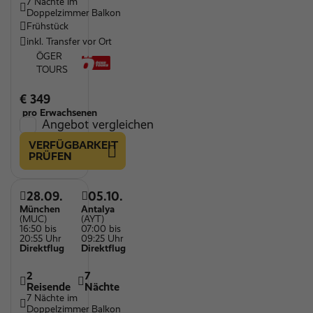
7 Nächte im
Doppelzimmer Balkon
Frühstück
inkl. Transfer vor Ort
ÖGER
TOURS
€ 349
pro Erwachsenen
Angebot vergleichen
VERFÜGBARKEIT
PRÜFEN
28.09.
05.10.
München
Antalya
(MUC)
(AYT)
16:50 bis
07:00 bis
20:55 Uhr
09:25 Uhr
Direktflug
Direktflug
2
7
Reisende
Nächte
7 Nächte im
Doppelzimmer Balkon