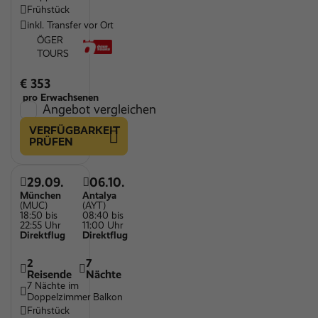
Frühstück
inkl. Transfer vor Ort
ÖGER
TOURS
€ 353
pro Erwachsenen
Angebot vergleichen
VERFÜGBARKEIT
PRÜFEN
29.09.
06.10.
München
Antalya
(MUC)
(AYT)
18:50 bis
08:40 bis
22:55 Uhr
11:00 Uhr
Direktflug
Direktflug
2
7
Reisende
Nächte
7 Nächte im
Doppelzimmer Balkon
Frühstück