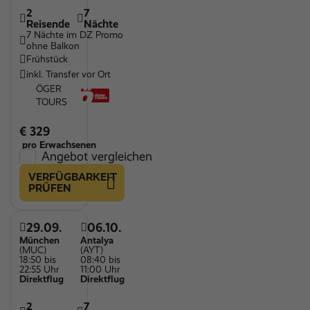
2
7
Reisende
Nächte
7 Nächte im DZ Promo
ohne Balkon
Frühstück
inkl. Transfer vor Ort
ÖGER
TOURS
€ 329
pro Erwachsenen
Angebot vergleichen
VERFÜGBARKEIT
PRÜFEN
29.09.
06.10.
München
Antalya
(MUC)
(AYT)
18:50 bis
08:40 bis
22:55 Uhr
11:00 Uhr
Direktflug
Direktflug
2
7