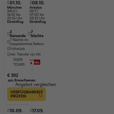
01.10.
08.10.
München
Antalya
(MUC)
(AYT)
16:50 bis
07:00 bis
20:55 Uhr
09:25 Uhr
Direktflug
Direktflug
2
7
Reisende
Nächte
7 Nächte im
Doppelzimmer Balkon
Frühstück
inkl. Transfer vor Ort
ÖGER
TOURS
€ 392
pro Erwachsenen
Angebot vergleichen
VERFÜGBARKEIT
PRÜFEN
10.09.
17.09.