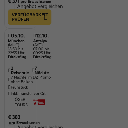
€ 371
pro Erwachsenen
Angebot vergleichen
VERFÜGBARKEIT
PRÜFEN
05.10.
12.10.
München
Antalya
(MUC)
(AYT)
18:50 bis
07:00 bis
22:55 Uhr
09:25 Uhr
Direktflug
Direktflug
2
7
Reisende
Nächte
7 Nächte im DZ Promo
ohne Balkon
Frühstück
inkl. Transfer vor Ort
ÖGER
TOURS
€ 383
pro Erwachsenen
Angebot vergleichen