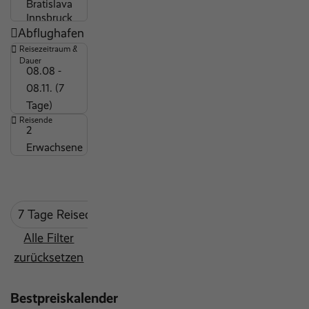
Kinderdisco
Abflughafen
Wäscheservice
Reisezeitraum &
Massagen und Körperbehandlungen
Dauer
08.08 -
Maxiclub (7-12 Jahre)
08.11. (7
Tage)
Miniclub (3-6 Jahre)
Reisende
Fitnessbereich
2
Erwachsene
Indoor Pool
Outdoor Pool
Sauna
7 Tage Reisedauer
mind. 3 Sterne
Kinderspielplatz
Alle Filter
Kinderpool
zurücksetzen
Restaurant
Sandstrand
Bestpreiskalender
Vegane Speisen