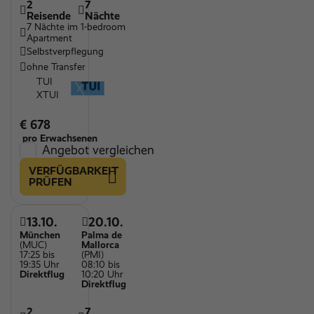
2
7
Reisende
Nächte
7 Nächte im 1-bedroom
Apartment
Selbstverpflegung
ohne Transfer
TUI
XTUI
€ 678
pro Erwachsenen
Angebot vergleichen
VERFÜGBARKEIT
PRÜFEN
13.10.
20.10.
München
Palma de
(MUC)
Mallorca
17:25 bis
(PMI)
19:35 Uhr
08:10 bis
Direktflug
10:20 Uhr
Direktflug
2
7