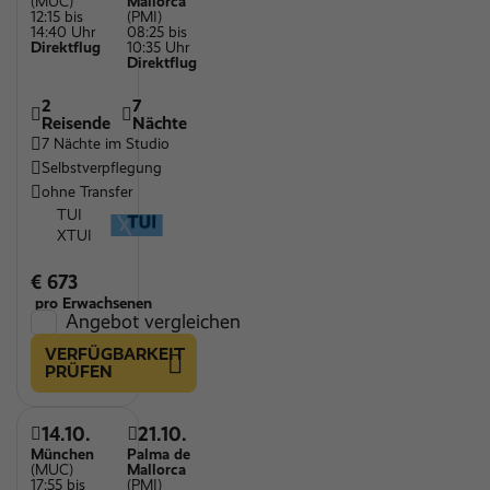
(MUC)
Mallorca
12:15 bis
(PMI)
14:40 Uhr
08:25 bis
Direktflug
10:35 Uhr
Direktflug
2
7
Reisende
Nächte
7 Nächte im Studio
Selbstverpflegung
ohne Transfer
TUI
XTUI
€ 673
pro Erwachsenen
Angebot vergleichen
VERFÜGBARKEIT
PRÜFEN
14.10.
21.10.
München
Palma de
(MUC)
Mallorca
17:55 bis
(PMI)