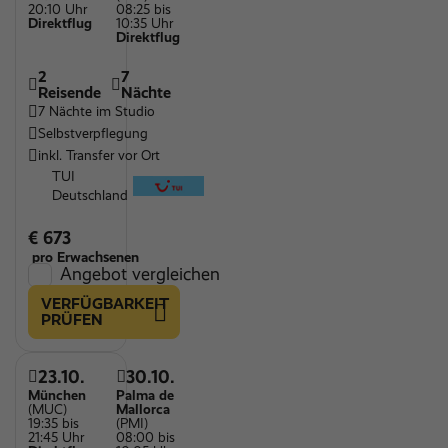
20:10 Uhr
08:25 bis
Direktflug
10:35 Uhr
Direktflug
2
7
Reisende
Nächte
7 Nächte im Studio
Selbstverpflegung
inkl. Transfer vor Ort
TUI
Deutschland
€ 673
pro Erwachsenen
Angebot vergleichen
VERFÜGBARKEIT
PRÜFEN
23.10.
30.10.
München
Palma de
(MUC)
Mallorca
19:35 bis
(PMI)
21:45 Uhr
08:00 bis