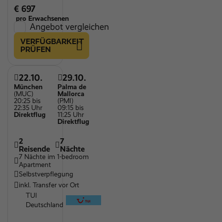
€ 697
pro Erwachsenen
Angebot vergleichen
VERFÜGBARKEIT
PRÜFEN
22.10.
29.10.
München
Palma de
(MUC)
Mallorca
20:25 bis
(PMI)
22:35 Uhr
09:15 bis
Direktflug
11:25 Uhr
Direktflug
2
7
Reisende
Nächte
7 Nächte im 1-bedroom
Apartment
Selbstverpflegung
inkl. Transfer vor Ort
TUI
Deutschland