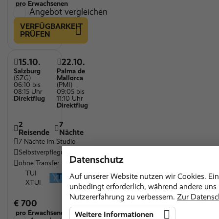
pro Erwachsenen
Angebot vergleichen
VERFÜGBARKEIT
PRÜFEN
15.10.
22.10.
Salzburg
Palma de
(SZG)
Mallorca
06:10 bis
(PMI)
08:15 Uhr
09:05 bis
Direktflug
11:10 Uhr
Direktflug
2
7
Reisende
Nächte
7 Nächte im Studio
Selbstverpflegung
Datenschutz
ohne Transfer
TUI
Auf unserer Website nutzen wir Cookies. Ein
XTUI
unbedingt erforderlich, während andere uns h
Nutzererfahrung zu verbessern.
Zur Datensc
€ 700
pro Erwachsenen
Weitere Informationen