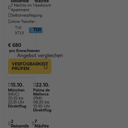
Reisende
Nächte
7 Nächte im 1-bedroom
Apartment
Selbstverpflegung
ohne Transfer
TUI
XTUI
€ 680
pro Erwachsenen
Angebot vergleichen
VERFÜGBARKEIT
PRÜFEN
15.10.
22.10.
München
Palma de
(MUC)
Mallorca
20:25 bis
(PMI)
22:35 Uhr
08:20 bis
Direktflug
10:30 Uhr
Direktflug
2
7
Reisende
Nächte