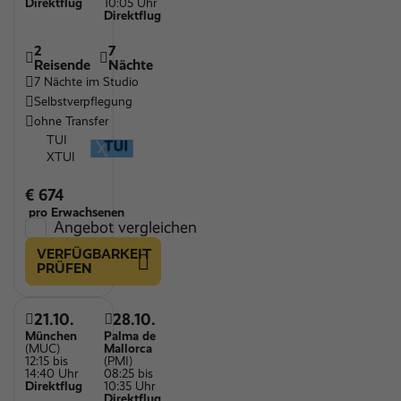
Direktflug
10:05 Uhr
Direktflug
2
7
Reisende
Nächte
7 Nächte im Studio
Selbstverpflegung
ohne Transfer
TUI
XTUI
€ 674
pro Erwachsenen
Angebot vergleichen
VERFÜGBARKEIT
PRÜFEN
21.10.
28.10.
München
Palma de
(MUC)
Mallorca
12:15 bis
(PMI)
14:40 Uhr
08:25 bis
Direktflug
10:35 Uhr
Direktflug