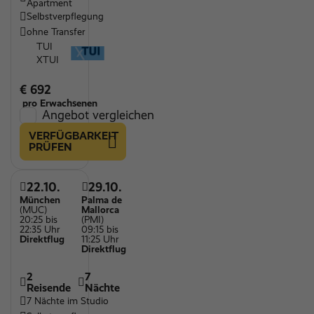
Apartment
Selbstverpflegung
ohne Transfer
TUI
XTUI
€ 692
pro Erwachsenen
Angebot vergleichen
VERFÜGBARKEIT
PRÜFEN
22.10.
29.10.
München
Palma de
(MUC)
Mallorca
20:25 bis
(PMI)
22:35 Uhr
09:15 bis
Direktflug
11:25 Uhr
Direktflug
2
7
Reisende
Nächte
7 Nächte im Studio