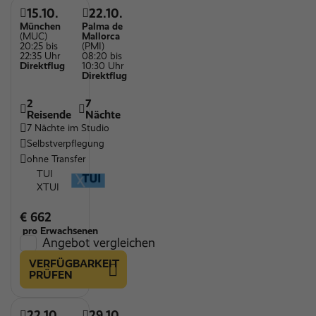
15.10.
22.10.
München
Palma de
(MUC)
Mallorca
20:25 bis
(PMI)
22:35 Uhr
08:20 bis
Direktflug
10:30 Uhr
Direktflug
2
7
Reisende
Nächte
7 Nächte im Studio
Selbstverpflegung
ohne Transfer
TUI
XTUI
€ 662
pro Erwachsenen
Angebot vergleichen
VERFÜGBARKEIT
PRÜFEN
22.10.
29.10.