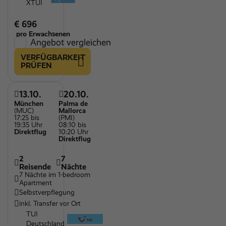
XTUI
€ 696
pro Erwachsenen
Angebot vergleichen
VERFÜGBARKEIT
PRÜFEN
13.10.
20.10.
München
Palma de
(MUC)
Mallorca
17:25 bis
(PMI)
19:35 Uhr
08:10 bis
Direktflug
10:20 Uhr
Direktflug
2
7
Reisende
Nächte
7 Nächte im 1-bedroom
Apartment
Selbstverpflegung
inkl. Transfer vor Ort
TUI
Deutschland