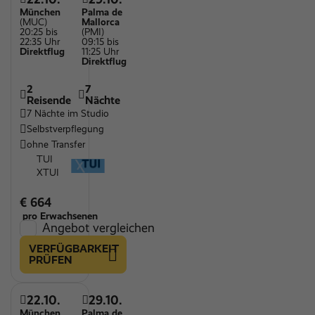
München
Palma de
(MUC)
Mallorca
20:25 bis
(PMI)
22:35 Uhr
09:15 bis
Direktflug
11:25 Uhr
Direktflug
2
7
Reisende
Nächte
7 Nächte im Studio
Selbstverpflegung
ohne Transfer
TUI
XTUI
€ 664
pro Erwachsenen
Angebot vergleichen
VERFÜGBARKEIT
PRÜFEN
22.10.
29.10.
München
Palma de