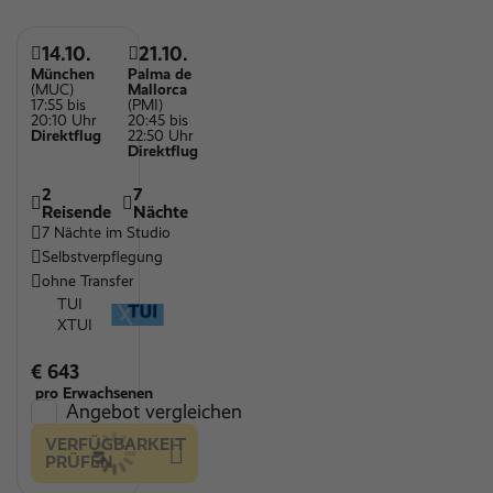
Vegetarische Speißen
14.10.
21.10.
WLAN
München
Palma de
(MUC)
Mallorca
17:55 bis
(PMI)
20:10 Uhr
20:45 bis
Direktflug
22:50 Uhr
Direktflug
2
7
Reisende
Nächte
7 Nächte im Studio
Selbstverpflegung
ohne Transfer
TUI
XTUI
€ 643
pro Erwachsenen
Angebot vergleichen
VERFÜGBARKEIT
PRÜFEN