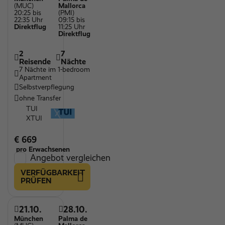
(MUC)
Mallorca
20:25 bis
(PMI)
22:35 Uhr
09:15 bis
Direktflug
11:25 Uhr
Direktflug
2
7
Reisende
Nächte
7 Nächte im 1-bedroom
Apartment
Selbstverpflegung
ohne Transfer
TUI
XTUI
€ 669
pro Erwachsenen
Angebot vergleichen
VERFÜGBARKEIT
PRÜFEN
21.10.
28.10.
München
Palma de