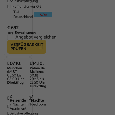
Selbstverpflegung
inkl. Transfer vor Ort
TUI
Deutschland
€ 692
pro Erwachsenen
Angebot vergleichen
VERFÜGBARKEIT
PRÜFEN
07.10.
14.10.
München
Palma de
(MUC)
Mallorca
05:50 bis
(PMI)
08:00 Uhr
20:45 bis
Direktflug
22:50 Uhr
Direktflug
2
7
Reisende
Nächte
7 Nächte im 1-bedroom
Apartment
Selbstverpflegung