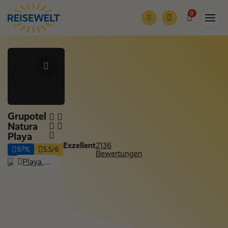
0
Grupotel
Natura
Playa
Exzellent
2136
97%
5.5/6
Bewertungen
Playa de Muro, Mallorca
Nur Hotel
Nächte