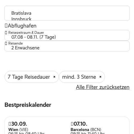
Wäscheservice
ärztlicher Dienst
Abflughafen
Nichtraucher Zimmer
Reisezeitraum & Dauer
Indoor Pool
07.08 - 08.11. (7 Tage)
Reisende
Outdoor Pool
2 Erwachsene
Wellnessbereich
Parkplätze
Kinderspielplatz
7 Tage Reisedauer
mind. 3 Sterne
Spielzimmer für Kinder
Alle Filter zurücksetzen
Kinderpool
Restaurant
Bestpreiskalender
WLAN
30.09.
07.10.
Wien
(VIE)
Barcelona
(BCN)
06:15 bis 08:40 Uhr
09:15 bis 11:40 Uhr