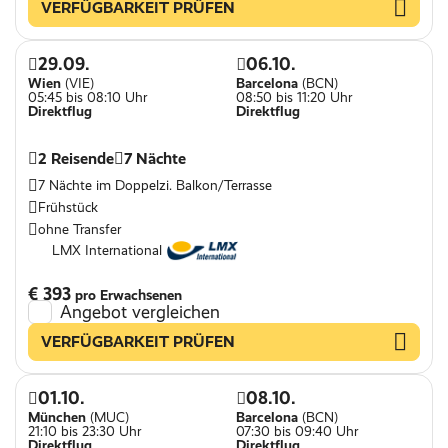
VERFÜGBARKEIT PRÜFEN
29.09.
06.10.
Wien
(VIE)
Barcelona
(BCN)
05:45 bis 08:10 Uhr
08:50 bis 11:20 Uhr
Direktflug
Direktflug
2 Reisende
7 Nächte
7 Nächte im Doppelzi. Balkon/Terrasse
Frühstück
ohne Transfer
LMX International
€ 393
pro Erwachsenen
Angebot vergleichen
VERFÜGBARKEIT PRÜFEN
01.10.
08.10.
München
(MUC)
Barcelona
(BCN)
21:10 bis 23:30 Uhr
07:30 bis 09:40 Uhr
Direktflug
Direktflug