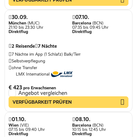
30.09.
07.10.
München
(MUC)
Barcelona
(BCN)
21:10 bis 23:30 Uhr
07:35 bis 09:45 Uhr
Direktflug
Direktflug
2 Reisende
7 Nächte
7 Nächte im App (1 Schlafz) Balk/Terr
Selbstverpflegung
ohne Transfer
LMX International
€ 423
pro Erwachsenen
Angebot vergleichen
VERFÜGBARKEIT PRÜFEN
01.10.
08.10.
Wien
(VIE)
Barcelona
(BCN)
07:15 bis 09:40 Uhr
10:15 bis 12:45 Uhr
Direktflug
Direktflug