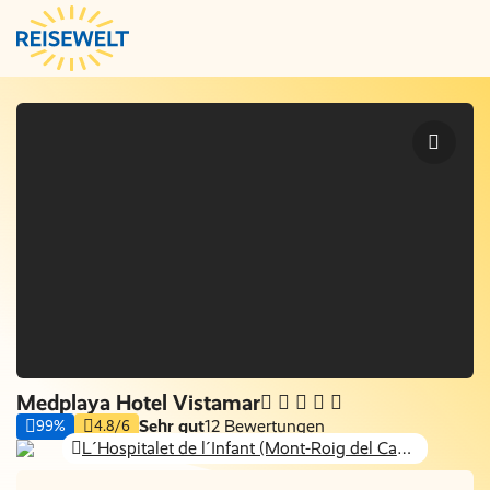
Medplaya Hotel Vistamar
Sehr gut
12 Bewertungen
99%
4.8/6
L´Hospitalet de l´Infant (Mont-Roig del Camp), Costa Dorada