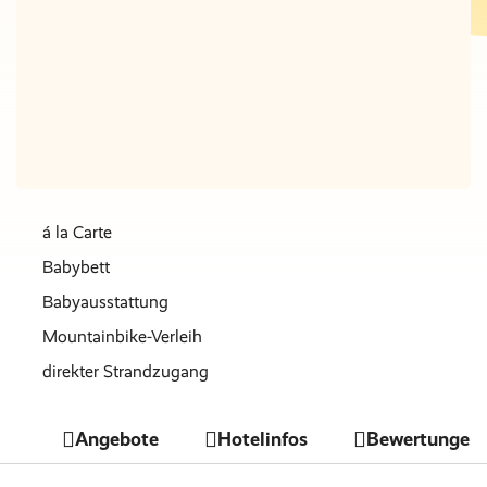
Nur Hotel
Nächte
€ 0
á la Carte
Babybett
Babyausstattung
Mountainbike-Verleih
direkter Strandzugang
familienfreundlich
Angebote
Hotelinfos
Bewertungen
gratis WLAN
Strandnähe