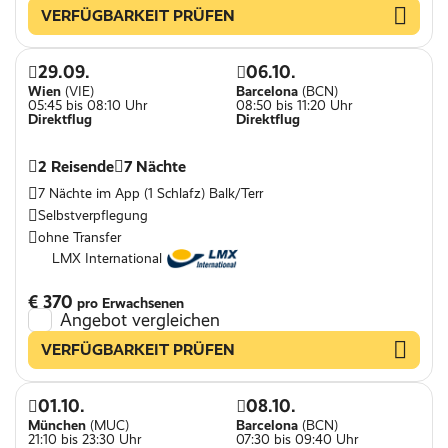
VERFÜGBARKEIT PRÜFEN
29.09.
06.10.
Wien
(VIE)
Barcelona
(BCN)
05:45 bis 08:10 Uhr
08:50 bis 11:20 Uhr
Direktflug
Direktflug
2 Reisende
7 Nächte
7 Nächte im App (1 Schlafz) Balk/Terr
Selbstverpflegung
ohne Transfer
LMX International
€ 370
pro Erwachsenen
Angebot vergleichen
VERFÜGBARKEIT PRÜFEN
01.10.
08.10.
München
(MUC)
Barcelona
(BCN)
21:10 bis 23:30 Uhr
07:30 bis 09:40 Uhr