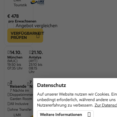
LMX
Touristik
€ 478
pro Erwachsenen
Angebot vergleichen
VERFÜGBARKEIT
PRÜFEN
14.10.
21.10.
München
Antalya
(MUC)
(AYT)
19:50 bis
23:10 bis
07:35 Uhr
08:15
Uhr
2
7
Datenschutz
Reisende
Nächte
7 Nächte im
Auf unserer Website nutzen wir Cookies. Ein
Doppelzimmer
Garden Room
unbedingt erforderlich, während andere uns h
All Inclusive
Nutzererfahrung zu verbessern.
Zur Datensc
ohne Transfer
Weitere Informationen
LMX