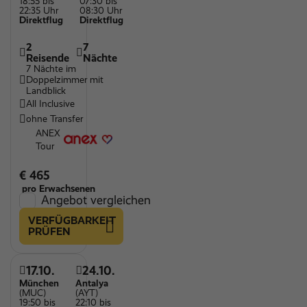
18:55 bis
07:30 bis
22:35 Uhr
08:30 Uhr
Direktflug
Direktflug
2
7
Reisende
Nächte
7 Nächte im
Doppelzimmer mit
Landblick
All Inclusive
ohne Transfer
ANEX
Tour
€ 465
pro Erwachsenen
Angebot vergleichen
VERFÜGBARKEIT
PRÜFEN
17.10.
24.10.
München
Antalya
(MUC)
(AYT)
19:50 bis
22:10 bis