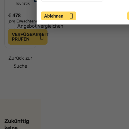
Touristik
€ 478
Ablehnen
pro Erwachsenen
Angebot vergleichen
VERFÜGBARKEIT
PRÜFEN
Zurück zur
Suche
Zukünftig
keine