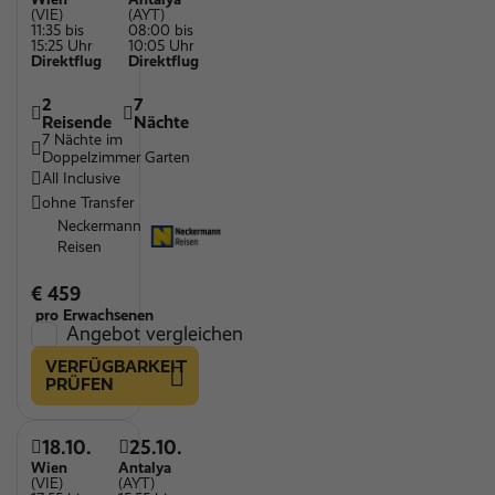
(VIE)
(AYT)
11:35 bis
08:00 bis
15:25 Uhr
10:05 Uhr
Direktflug
Direktflug
2
7
Reisende
Nächte
7 Nächte im
Doppelzimmer Garten
All Inclusive
ohne Transfer
Neckermann
Reisen
€ 459
pro Erwachsenen
Angebot vergleichen
VERFÜGBARKEIT
PRÜFEN
18.10.
25.10.
Wien
Antalya
(VIE)
(AYT)