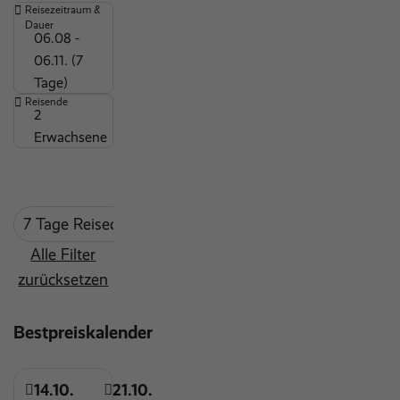
Reisezeitraum &
Outdoor Pool
Dauer
06.08 -
Sauna
06.11. (7
Wasserrutsche
Tage)
Wassersportmöglichkeiten
Reisende
2
Wellnessbereich
Erwachsene
Parkplätze
Kinderspielplatz
Kinderpool
7 Tage Reisedauer
mind. 3 Sterne
Restaurant
Alle Filter
Sandstrand
zurücksetzen
WLAN
Bestpreiskalender
14.10.
21.10.