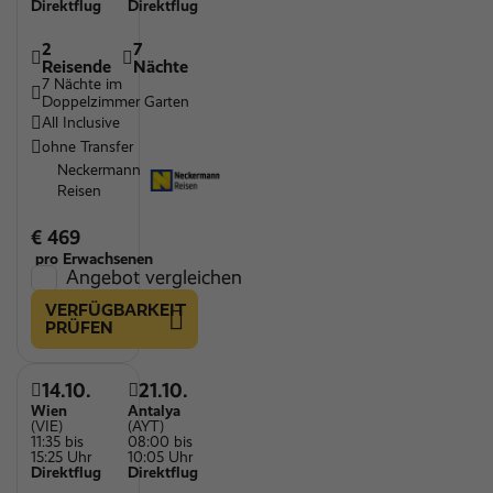
Direktflug
Direktflug
2
7
Reisende
Nächte
7 Nächte im
Doppelzimmer Garten
All Inclusive
ohne Transfer
Neckermann
Reisen
€ 469
pro Erwachsenen
Angebot vergleichen
VERFÜGBARKEIT
PRÜFEN
14.10.
21.10.
Wien
Antalya
(VIE)
(AYT)
11:35 bis
08:00 bis
15:25 Uhr
10:05 Uhr
Direktflug
Direktflug