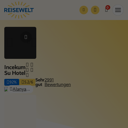
0
Incekum
Su Hotel
Sehr
2991
92%
5.2/6
gut
Bewertungen
Alanya - Avsallar (Türkler / Incekum), Side & Alanya
Nur Hotel
Nächte