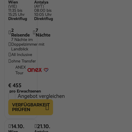
Wien
Antalya
(VIE)
(AYT)
11:35 bis
08:00 bis
15:25 Uhr
10:05 Uhr
Direktflug
Direktflug
2
7
Reisende
Nächte
7 Nächte im
Doppelzimmer mit
Landblick
All Inclusive
ohne Transfer
ANEX
Tour
€ 455
pro Erwachsenen
Angebot vergleichen
VERFÜGBARKEIT
PRÜFEN
14.10.
21.10.
Wien
Antalya