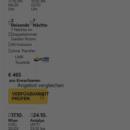
17:55 bis
15:55 bis
06:20
02:10
Uhr
Uhr
2
7
Reisende
Nächte
7 Nächte im
Doppelzimmer
Garden Room
All Inclusive
ohne Transfer
LMX
Touristik
€ 465
pro Erwachsenen
Angebot vergleichen
VERFÜGBARKEIT
PRÜFEN
17.10.
24.10.
Wien
Antalya
(VIE)
(AYT)
20:05
23:10 bis