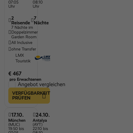
07:05
08:10
Uhr
Uhr
2
7
Reisende
Nächte
7 Nächte im
Doppelzimmer
Garden Room
All Inclusive
ohne Transfer
LMX
Touristik
€ 467
pro Erwachsenen
Angebot vergleichen
VERFÜGBARKEIT
PRÜFEN
17.10.
24.10.
München
Antalya
(MUC)
(AYT)
19:50 bis
22:10 bis
07:05
08:10