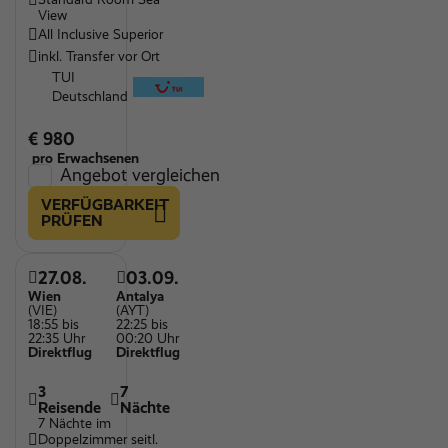
View
All Inclusive Superior
inkl. Transfer vor Ort
TUI
Deutschland
€ 980
pro Erwachsenen
Angebot vergleichen
VERFÜGBARKEIT
PRÜFEN
27.08.
03.09.
Wien
Antalya
(VIE)
(AYT)
18:55 bis
22:25 bis
22:35 Uhr
00:20 Uhr
Direktflug
Direktflug
3
7
Reisende
Nächte
7 Nächte im
Doppelzimmer seitl.