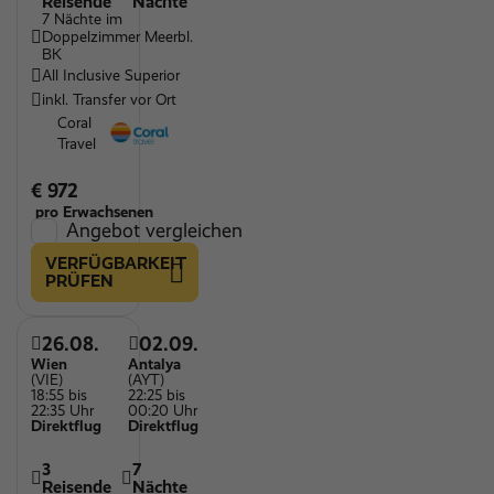
Reisende
Nächte
7 Nächte im
Doppelzimmer Meerbl.
BK
All Inclusive Superior
inkl. Transfer vor Ort
Coral
Travel
€ 972
pro Erwachsenen
Angebot vergleichen
VERFÜGBARKEIT
PRÜFEN
26.08.
02.09.
Wien
Antalya
(VIE)
(AYT)
18:55 bis
22:25 bis
22:35 Uhr
00:20 Uhr
Direktflug
Direktflug
3
7
Reisende
Nächte