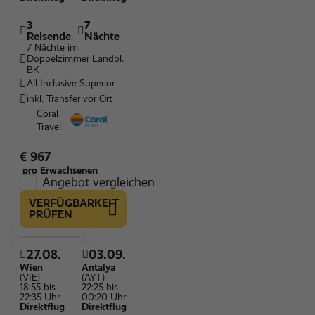
3
7
Reisende
Nächte
7 Nächte im
Doppelzimmer Landbl.
BK
All Inclusive Superior
inkl. Transfer vor Ort
Coral
Travel
€ 967
pro Erwachsenen
Angebot vergleichen
VERFÜGBARKEIT
PRÜFEN
27.08.
03.09.
Wien
Antalya
(VIE)
(AYT)
18:55 bis
22:25 bis
22:35 Uhr
00:20 Uhr
Direktflug
Direktflug