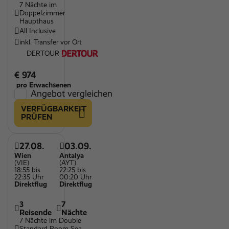
7 Nächte im
Doppelzimmer
Haupthaus
All Inclusive
inkl. Transfer vor Ort
DERTOUR
€ 974
pro Erwachsenen
Angebot vergleichen
VERFÜGBARKEIT
PRÜFEN
27.08.
03.09.
Wien
Antalya
(VIE)
(AYT)
18:55 bis
22:25 bis
22:35 Uhr
00:20 Uhr
Direktflug
Direktflug
3
7
Reisende
Nächte
7 Nächte im Double
Standard Room Sea