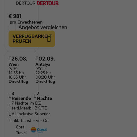
DERTOUR
€ 981
pro Erwachsenen
Angebot vergleichen
VERFÜGBARKEIT
PRÜFEN
26.08.
02.09.
Wien
Antalya
(VIE)
(AYT)
14:55 bis
22:25 bis
18:35 Uhr
00:20 Uhr
Direktflug
Direktflug
3
7
Reisende
Nächte
7 Nächte im DZ
seitl.Meerbl. BK/TE
All Inclusive Superior
inkl. Transfer vor Ort
Coral
Travel