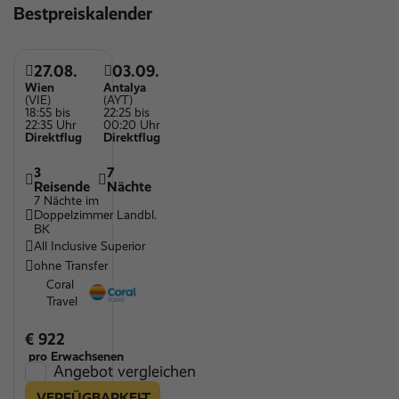
Bestpreiskalender
Indoor Pool
Outdoor Pool
27.08.
03.09.
Sauna
Wien
Antalya
(VIE)
(AYT)
Tennisplatz
18:55 bis
22:25 bis
22:35 Uhr
00:20 Uhr
Wasserrutsche
Direktflug
Direktflug
Wassersportmöglichkeiten
3
7
Reisende
Nächte
Wellnessbereich
7 Nächte im
Doppelzimmer Landbl.
Parkplätze
BK
All Inclusive Superior
Kinderspielplatz
ohne Transfer
Spielzimmer für Kinder
Coral
Travel
Kinderpool
Restaurant
€ 922
pro Erwachsenen
Sandstrand
Angebot vergleichen
Vegetarische Speißen
VERFÜGBARKEIT