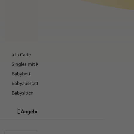
Nur Hotel
Nächte
€ 0
á la Carte
Singles mit Kind
Babybett
Babyausstattung
Babysitten
Kinderbuffet
Angebote
Hotelinfos
Bewertungen
zertifiziert nachhaltig
kosmetische Behandlungen
direkter Strandzugang