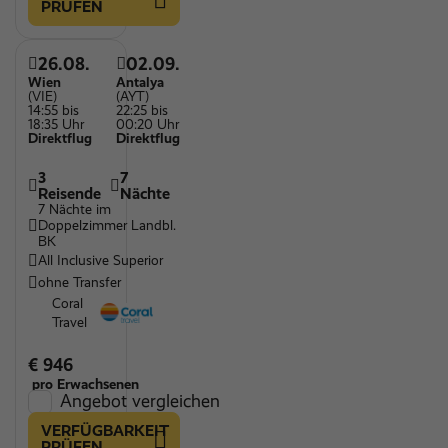
PRÜFEN
26.08.
02.09.
Wien
Antalya
(VIE)
(AYT)
14:55 bis
22:25 bis
18:35 Uhr
00:20 Uhr
Direktflug
Direktflug
3
7
Reisende
Nächte
7 Nächte im
Doppelzimmer Landbl.
BK
All Inclusive Superior
ohne Transfer
Coral
Travel
€ 946
pro Erwachsenen
Angebot vergleichen
VERFÜGBARKEIT
PRÜFEN