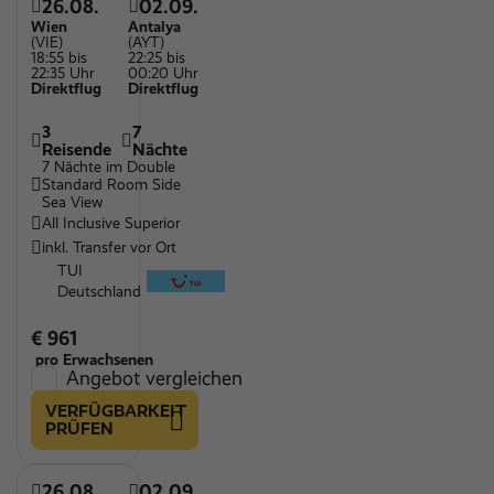
26.08.
02.09.
Wien
Antalya
(VIE)
(AYT)
18:55 bis
22:25 bis
22:35 Uhr
00:20 Uhr
Direktflug
Direktflug
3
7
Reisende
Nächte
7 Nächte im Double
Standard Room Side
Sea View
All Inclusive Superior
inkl. Transfer vor Ort
TUI
Deutschland
€ 961
pro Erwachsenen
Angebot vergleichen
VERFÜGBARKEIT
PRÜFEN
26.08.
02.09.