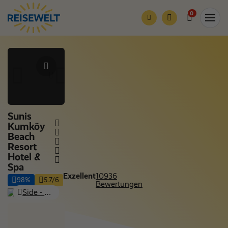
0
Sunis
Kumköy
Beach
Resort
Hotel &
Spa
Exzellent
10936
98%
5.7/6
Bewertungen
Side - Kumköy, Side & Alanya