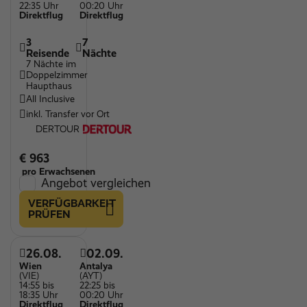
22:35 Uhr
00:20 Uhr
Direktflug
Direktflug
3
7
Reisende
Nächte
7 Nächte im
Doppelzimmer
Haupthaus
All Inclusive
inkl. Transfer vor Ort
DERTOUR
€ 963
pro Erwachsenen
Angebot vergleichen
VERFÜGBARKEIT
PRÜFEN
26.08.
02.09.
Wien
Antalya
(VIE)
(AYT)
14:55 bis
22:25 bis
18:35 Uhr
00:20 Uhr
Direktflug
Direktflug