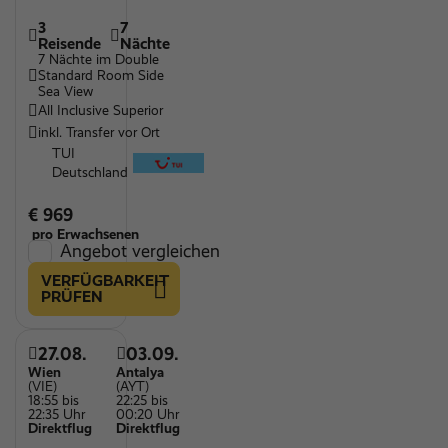
3
7
Reisende
Nächte
7 Nächte im Double
Standard Room Side
Sea View
All Inclusive Superior
inkl. Transfer vor Ort
TUI
Deutschland
€ 969
pro Erwachsenen
Angebot vergleichen
VERFÜGBARKEIT
PRÜFEN
27.08.
03.09.
Wien
Antalya
(VIE)
(AYT)
18:55 bis
22:25 bis
22:35 Uhr
00:20 Uhr
Direktflug
Direktflug