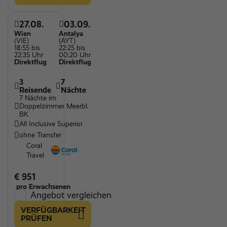
27.08.
03.09.
Wien
Antalya
(VIE)
(AYT)
18:55 bis
22:25 bis
22:35 Uhr
00:20 Uhr
Direktflug
Direktflug
3
7
Reisende
Nächte
7 Nächte im
Doppelzimmer Meerbl.
BK
All Inclusive Superior
ohne Transfer
Coral
Travel
€ 951
pro Erwachsenen
Angebot vergleichen
VERFÜGBARKEIT
PRÜFEN