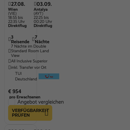
27.08.
03.09.
Wien
Antalya
(VIE)
(AYT)
18:55 bis
22:25 bis
22:35 Uhr
00:20 Uhr
Direktflug
Direktflug
3
7
Reisende
Nächte
7 Nächte im Double
Standard Room Land
View
All Inclusive Superior
inkl. Transfer vor Ort
TUI
Deutschland
€ 954
pro Erwachsenen
Angebot vergleichen
VERFÜGBARKEIT
PRÜFEN