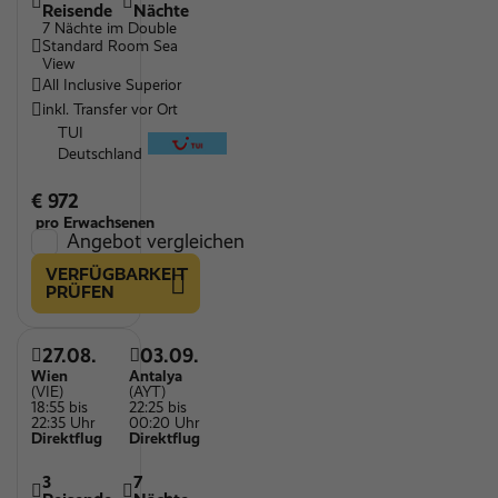
Reisende
Nächte
7 Nächte im Double
Standard Room Sea
View
All Inclusive Superior
inkl. Transfer vor Ort
TUI
Deutschland
€ 972
pro Erwachsenen
Angebot vergleichen
VERFÜGBARKEIT
PRÜFEN
27.08.
03.09.
Wien
Antalya
(VIE)
(AYT)
18:55 bis
22:25 bis
22:35 Uhr
00:20 Uhr
Direktflug
Direktflug
3
7