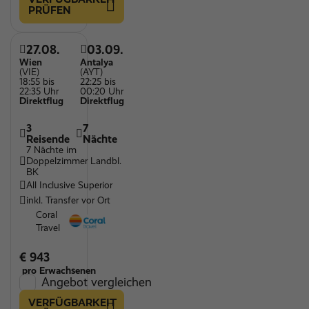
PRÜFEN
WLAN
27.08.
03.09.
Wien
Antalya
(VIE)
(AYT)
18:55 bis
22:25 bis
22:35 Uhr
00:20 Uhr
Direktflug
Direktflug
3
7
Reisende
Nächte
7 Nächte im
Doppelzimmer Landbl.
BK
All Inclusive Superior
inkl. Transfer vor Ort
Coral
Travel
€ 943
pro Erwachsenen
Angebot vergleichen
VERFÜGBARKEIT