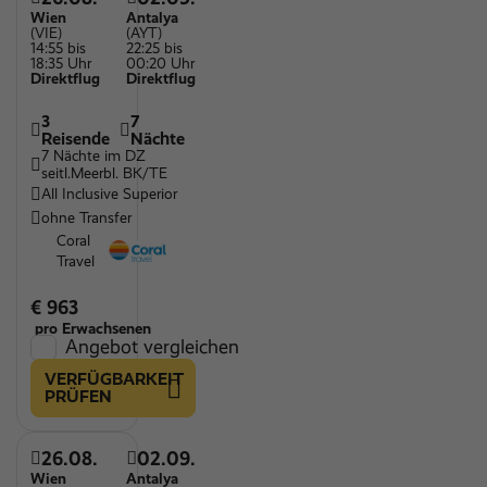
Wien
Antalya
(VIE)
(AYT)
14:55 bis
22:25 bis
18:35 Uhr
00:20 Uhr
Direktflug
Direktflug
3
7
Reisende
Nächte
7 Nächte im DZ
seitl.Meerbl. BK/TE
All Inclusive Superior
ohne Transfer
Coral
Travel
€ 963
pro Erwachsenen
Angebot vergleichen
VERFÜGBARKEIT
PRÜFEN
26.08.
02.09.
Wien
Antalya