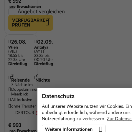
€ 992
pro Erwachsenen
Angebot vergleichen
VERFÜGBARKEIT
PRÜFEN
26.08.
02.09.
Wien
Antalya
(VIE)
(AYT)
18:55 bis
22:25 bis
22:35 Uhr
00:20 Uhr
Direktflug
Direktflug
3
7
Reisende
Nächte
7 Nächte im
Doppelzimmer
Meerblick
Datenschutz
All Inclusive
Auf unserer Website nutzen wir Cookies. Ein
ohne Transfer
unbedingt erforderlich, während andere uns h
DERTOUR
Nutzererfahrung zu verbessern.
Zur Datensc
€ 993
Weitere Informationen
pro Erwachsenen