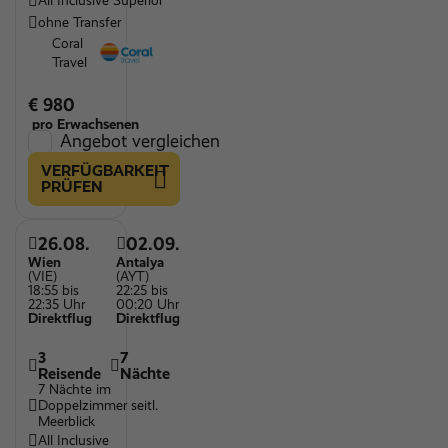
All Inclusive Superior
ohne Transfer
Coral
Travel
€ 980
pro Erwachsenen
Angebot vergleichen
VERFÜGBARKEIT
PRÜFEN
26.08.
02.09.
Wien
Antalya
(VIE)
(AYT)
18:55 bis
22:25 bis
22:35 Uhr
00:20 Uhr
Direktflug
Direktflug
3
7
Reisende
Nächte
7 Nächte im
Doppelzimmer seitl.
Meerblick
All Inclusive