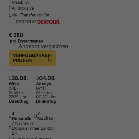
Meerblick
All Inclusive
inkl. Transfer vor Ort
DERTOUR
€ 980
pro Erwachsenen
Angebot vergleichen
VERFÜGBARKEIT
PRÜFEN
28.08.
04.09.
Wien
Antalya
(VIE)
(AYT)
18:55 bis
22:25 bis
22:35 Uhr
00:20 Uhr
Direktflug
Direktflug
3
7
Reisende
Nächte
7 Nächte im
Doppelzimmer Landbl.
BK