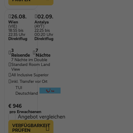
26.08.
02.09.
Wien
Antalya
(VIE)
(AYT)
18:55 bis
22:25 bis
22:35 Uhr
00:20 Uhr
Direktflug
Direktflug
3
7
Reisende
Nächte
7 Nächte im Double
Standard Room Land
View
All Inclusive Superior
inkl. Transfer vor Ort
TUI
Deutschland
€ 946
pro Erwachsenen
Angebot vergleichen
VERFÜGBARKEIT
PRÜFEN