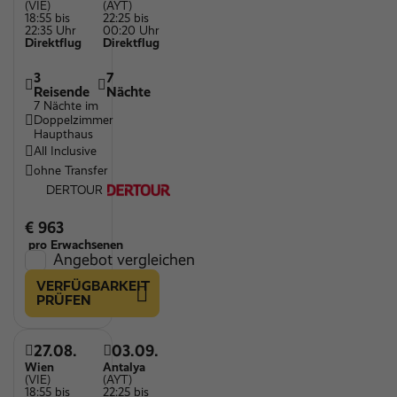
(VIE)
(AYT)
18:55 bis
22:25 bis
22:35 Uhr
00:20 Uhr
Direktflug
Direktflug
3
7
Reisende
Nächte
7 Nächte im
Doppelzimmer
Haupthaus
All Inclusive
ohne Transfer
DERTOUR
€ 963
pro Erwachsenen
Angebot vergleichen
VERFÜGBARKEIT
PRÜFEN
27.08.
03.09.
Wien
Antalya
(VIE)
(AYT)
18:55 bis
22:25 bis