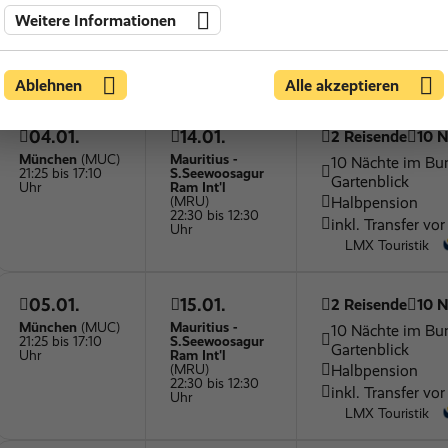
Uhr
Ram Int'l
Halbpension
(MRU)
Weitere Informationen
18:10 bis 08:10
ohne Transfer
Uhr
MEIERS
WELTREISEN
Ablehnen
Alle akzeptieren
04.01.
14.01.
2 Reisende
10 N
München
(MUC)
Mauritius -
10 Nächte im Bu
21:25 bis 17:10
S.Seewoosagur
Gartenblick
Uhr
Ram Int'l
Halbpension
(MRU)
22:30 bis 12:30
inkl. Transfer vor
Uhr
LMX Touristik
05.01.
15.01.
2 Reisende
10 N
München
(MUC)
Mauritius -
10 Nächte im Bu
21:25 bis 17:10
S.Seewoosagur
Gartenblick
Uhr
Ram Int'l
Halbpension
(MRU)
22:30 bis 12:30
inkl. Transfer vor
Uhr
LMX Touristik