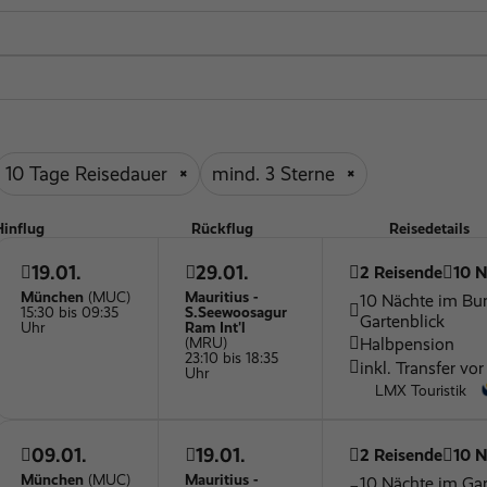
Wellnessbereich
Restaurant
Kids' Sport
10 Tage Reisedauer
mind. 3 Sterne
Hinflug
Rückflug
Reisedetails
19.01.
29.01.
2 Reisende
10 N
München
(MUC)
Mauritius -
10 Nächte im Bu
15:30 bis 09:35
S.Seewoosagur
Gartenblick
Uhr
Ram Int'l
Halbpension
(MRU)
23:10 bis 18:35
inkl. Transfer vor
Uhr
LMX Touristik
09.01.
19.01.
2 Reisende
10 N
München
(MUC)
Mauritius -
10 Nächte im Ga