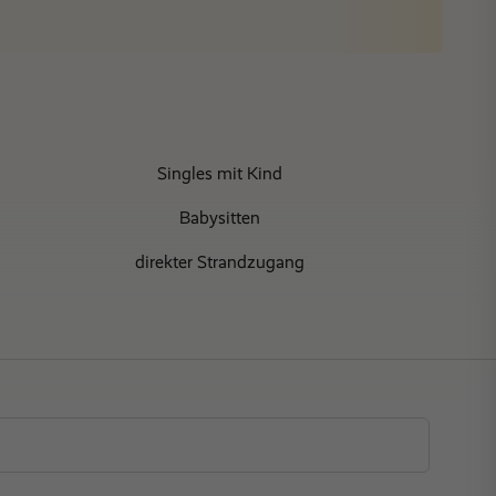
Nächte
Singles mit Kind
Babysitten
direkter Strandzugang
Golf
Strandnähe
Maxiclub (7-12 Jahre)
Fitnessbereich
Tennisplatz