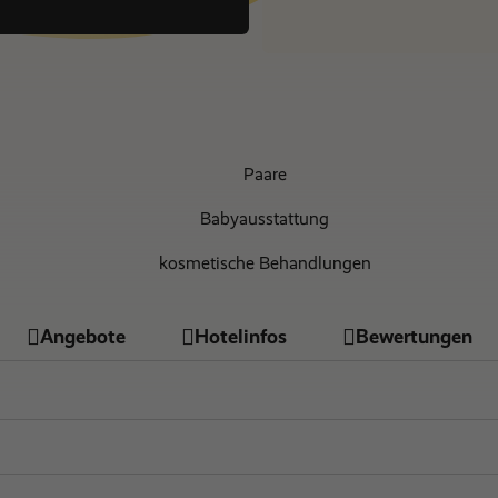
Nur Hotel
€ 0
Paare
Babyausstattung
kosmetische Behandlungen
familienfreundlich
Angebote
Hotelinfos
Bewertungen
behindertengerecht
Massagen und Körperbehandlungen
Nichtraucher Zimmer
Sauna