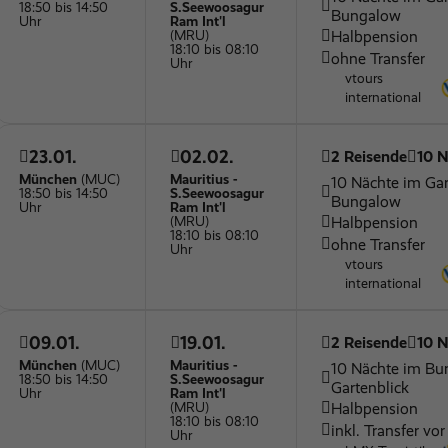
18:50 bis 14:50
S.Seewoosagur
Bungalow
Uhr
Ram Int'l
Halbpension
(MRU)
18:10 bis 08:10
ohne Transfer
Uhr
vtours
international
23.01.
02.02.
2 Reisende
10 N
München
(MUC)
Mauritius -
10 Nächte im Ga
18:50 bis 14:50
S.Seewoosagur
Bungalow
Uhr
Ram Int'l
Halbpension
(MRU)
18:10 bis 08:10
ohne Transfer
Uhr
vtours
international
09.01.
19.01.
2 Reisende
10 N
München
(MUC)
Mauritius -
10 Nächte im Bu
18:50 bis 14:50
S.Seewoosagur
Gartenblick
Uhr
Ram Int'l
Halbpension
(MRU)
18:10 bis 08:10
inkl. Transfer vor
Uhr