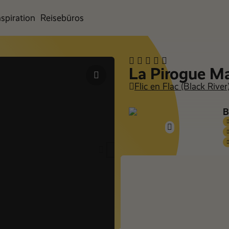
nspiration
Reisebüros
La Pirogue Ma
Flic en Flac (Black River
B