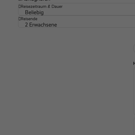
Reisezeitraum & Dauer
Wassersportmöglichkeiten
Beliebig
Reisende
Kinderpool
2 Erwachsene
Honeymoon Specials