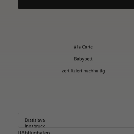
á la Carte
Babybett
zertifiziert nachhaltig
Tauchen
top Sportangebot
Wäscheservice
Miniclub (3-6 Jahre)
Outdoor Pool
Abflughafen