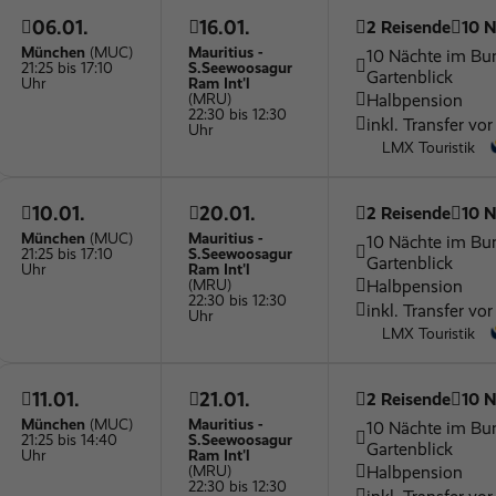
06.01.
16.01.
2 Reisende
10 N
München
(MUC)
Mauritius -
10 Nächte im Bu
21:25 bis 17:10
S.Seewoosagur
Gartenblick
Uhr
Ram Int'l
Halbpension
(MRU)
22:30 bis 12:30
inkl. Transfer vor
Uhr
LMX Touristik
10.01.
20.01.
2 Reisende
10 N
München
(MUC)
Mauritius -
10 Nächte im Bu
21:25 bis 17:10
S.Seewoosagur
Gartenblick
Uhr
Ram Int'l
Halbpension
(MRU)
22:30 bis 12:30
inkl. Transfer vor
Uhr
LMX Touristik
11.01.
21.01.
2 Reisende
10 N
München
(MUC)
Mauritius -
10 Nächte im Bu
21:25 bis 14:40
S.Seewoosagur
Gartenblick
Uhr
Ram Int'l
Halbpension
(MRU)
22:30 bis 12:30