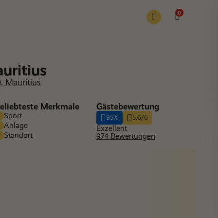
0
uritius
), Mauritius
eliebteste Merkmale
Gästebewertung
Sport
95%
5.6/6
Anlage
Exzellent
Standort
974 Bewertungen