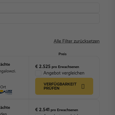
Kinderspielplatz
Sandstrand
WLAN
Alle Filter zurücksetzen
Preis
ächte
€ 2.525
pro Erwachsenen
ngalowzi.
Angebot vergleichen
VERFÜGBARKEIT
 Ort
PRÜFEN
ächte
€ 2.541
pro Erwachsenen
rden