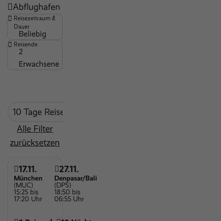
Abflughafen
top Sportangebot
Reisezeitraum &
behindertengerecht
Dauer
Beliebig
Strandnähe
Reisende
2
Wäscheservice
Erwachsene
Massagen und Körperbehandlungen
Maxiclub (7-12 Jahre)
ärztlicher Dienst
10 Tage Reisedauer
mind. 3 Sterne
Outdoor Pool
Alle Filter
Wassersportmöglichkeiten
zurücksetzen
Wellnessbereich
Kinderspielplatz
17.11.
27.11.
München
Denpasar/Bali
Spielzimmer für Kinder
(MUC)
(DPS)
15:25 bis
18:50 bis
Restaurant
17:20 Uhr
06:55 Uhr
Sandstrand