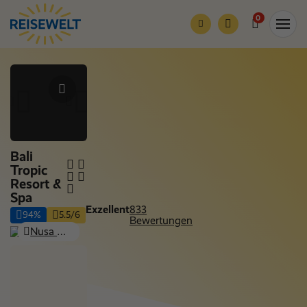
0
Bali
Tropic
Resort &
Spa
Exzellent
833
94%
5.5/6
Bewertungen
Nusa Dua - Kuta Selatan (Badung - Insel Bali), Indonesien: Bali
Nur Hotel