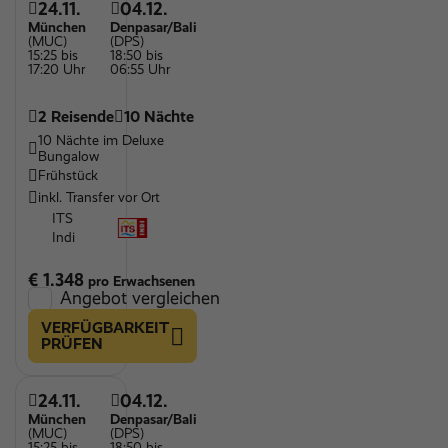
24.11.
04.12.
München
Denpasar/Bali
(MUC)
(DPS)
15:25 bis
18:50 bis
17:20 Uhr
06:55 Uhr
2 Reisende
10 Nächte
10 Nächte im Deluxe
Bungalow
Frühstück
inkl. Transfer vor Ort
ITS
Indi
€ 1.348
pro Erwachsenen
Angebot vergleichen
VERFÜGBARKEIT
PRÜFEN
24.11.
04.12.
München
Denpasar/Bali
(MUC)
(DPS)
15:25 bis
18:50 bis