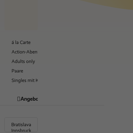
Nächte
€ 0
á la Carte
Action-Abenteuer & Partys
Adults only
Paare
Singles mit Kind
Ayurveda
Angebote
Hotelinfos
Bewertungen
direkter Strandzugang
Tauchen
familienfreundlich
sanft abfallender Sandstrand