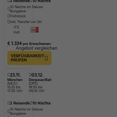
2 Reisende
10 Nächte
Honeymoon Specials
10 Nächte im Deluxe
Bungalow
Surfen
Frühstück
WLAN
inkl. Transfer vor Ort
ITS
Indi
€ 1.334
pro Erwachsenen
Angebot vergleichen
VERFÜGBARKEIT
PRÜFEN
23.11.
03.12.
München
Denpasar/Bali
(MUC)
(DPS)
15:25 bis
18:50 bis
17:20 Uhr
06:55 Uhr
2 Reisende
10 Nächte
10 Nächte im Deluxe
Bungalow