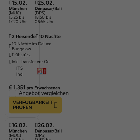
15.02.
25.02.
München
Denpasar/Bali
(MUC)
(DPS)
15:25 bis
18:50 bis
17:20 Uhr
06:55 Uhr
2 Reisende
10 Nächte
10 Nächte im Deluxe
Bungalow
Frühstück
inkl. Transfer vor Ort
ITS
Indi
€ 1.351
pro Erwachsenen
Angebot vergleichen
VERFÜGBARKEIT
PRÜFEN
16.02.
26.02.
München
Denpasar/Bali
(MUC)
(DPS)
15:25 bis
18:50 bis