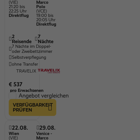
(VIE)
Marco
21:20 bis
Polo
22:25 Uhr
(VCE)
Direktflug
19:00 bis
20:05 Uhr
Direktflug
2
7
Reisende
Nächte
7 Nächte im Doppel-
oder Zweibettzimmer
Selbstverpflegung
ohne Transfer
TRAVELIX
€ 537
pro Erwachsenen
Angebot vergleichen
VERFÜGBARKEIT
PRÜFEN
22.08.
29.08.
Wien
Venice -
(VIE)
Marco