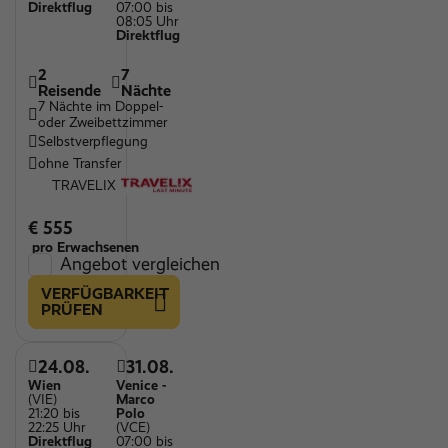
Direktflug
07:00 bis
08:05 Uhr
Direktflug
2
7
Reisende
Nächte
7 Nächte im Doppel-
oder Zweibettzimmer
Selbstverpflegung
ohne Transfer
TRAVELIX
€ 555
pro Erwachsenen
Angebot vergleichen
VERFÜGBARKEIT
PRÜFEN
24.08.
31.08.
Wien
Venice -
(VIE)
Marco
21:20 bis
Polo
22:25 Uhr
(VCE)
Direktflug
07:00 bis