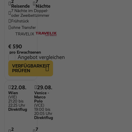
2
7
Reisende
Nächte
7 Nächte im Doppel-
oder Zweibettzimmer
Frühstück
ohne Transfer
TRAVELIX
€ 590
pro Erwachsenen
Angebot vergleichen
VERFÜGBARKEIT
PRÜFEN
22.08.
29.08.
Wien
Venice -
(VIE)
Marco
21:20 bis
Polo
22:25 Uhr
(VCE)
Direktflug
19:00 bis
20:05 Uhr
Direktflug
2
7