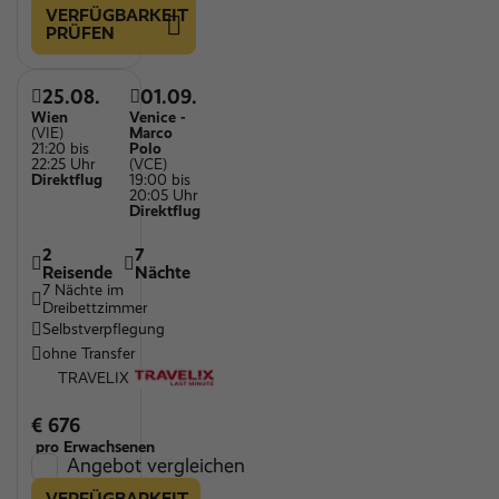
VERFÜGBARKEIT
PRÜFEN
25.08.
01.09.
Wien
Venice -
(VIE)
Marco
21:20 bis
Polo
22:25 Uhr
(VCE)
Direktflug
19:00 bis
20:05 Uhr
Direktflug
2
7
Reisende
Nächte
7 Nächte im
Dreibettzimmer
Selbstverpflegung
ohne Transfer
TRAVELIX
€ 676
pro Erwachsenen
Angebot vergleichen
VERFÜGBARKEIT