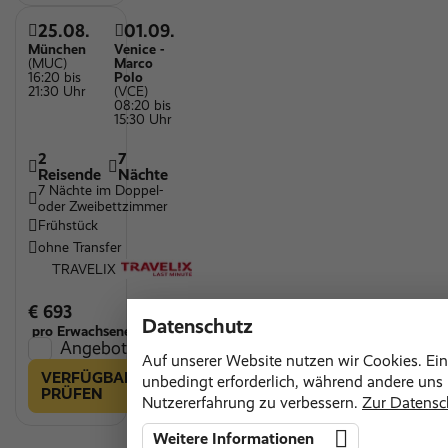
25.08.
01.09.
München
Venice -
(MUC)
Marco
16:20 bis
Polo
21:30 Uhr
(VCE)
08:20 bis
15:30 Uhr
2
7
Reisende
Nächte
7 Nächte im Doppel-
oder Zweibettzimmer
Frühstück
ohne Transfer
TRAVELIX
€ 693
Datenschutz
pro Erwachsenen
Angebot vergleichen
Auf unserer Website nutzen wir Cookies. Ein
VERFÜGBARKEIT
unbedingt erforderlich, während andere uns h
PRÜFEN
Nutzererfahrung zu verbessern.
Zur Datensc
Weitere Informationen