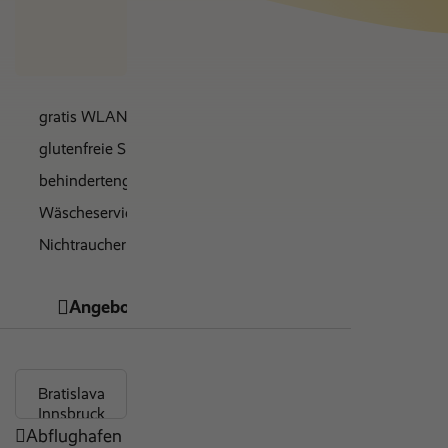
€ 0
gratis WLAN
glutenfreie Speisen
behindertengerecht
Wäscheservice
Nichtraucher Zimmer
Parkplätze
Angebote
Hotelinfos
Bewertungen
Restaurant
WLAN
Abflughafen