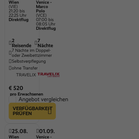
Wien
Venice -
(VIE)
Marco
21:20 bis
Polo
22:25 Uhr
(VCE)
Direktflug
07:00 bis
08:05 Uhr
Direktflug
2
7
Reisende
Nächte
7 Nächte im Doppel-
oder Zweibettzimmer
Selbstverpflegung
ohne Transfer
TRAVELIX
€ 520
pro Erwachsenen
Angebot vergleichen
VERFÜGBARKEIT
PRÜFEN
25.08.
01.09.
Wien
Venice -