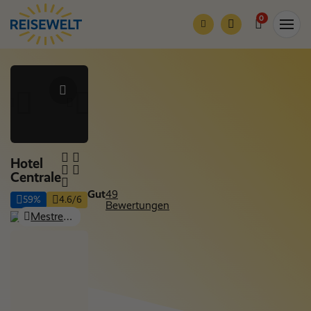
0
Hotel
Centrale
Gut
49
59%
4.6/6
Bewertungen
Mestre (Venedig), Venetien
Nur Hotel
Nächte