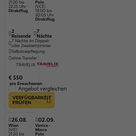
21:20 bis
Polo
22:25 Uhr
(VCE)
Direktflug
19:00 bis
20:05 Uhr
Direktflug
2
7
Reisende
Nächte
7 Nächte im Doppel-
oder Zweibettzimmer
Selbstverpflegung
ohne Transfer
TRAVELIX
€ 550
pro Erwachsenen
Angebot vergleichen
VERFÜGBARKEIT
PRÜFEN
26.08.
02.09.
Wien
Venice -
(VIE)
Marco
21:20 bis
Polo