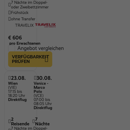
7 Nächte im Doppel-
oder Zweibettzimmer
Frühstück
ohne Transfer
TRAVELIX
€ 606
pro Erwachsenen
Angebot vergleichen
VERFÜGBARKEIT
PRÜFEN
23.08.
30.08.
Wien
Venice -
(VIE)
Marco
17:15 bis
Polo
18:20 Uhr
(VCE)
Direktflug
07:00 bis
08:05 Uhr
Direktflug
2
7
Reisende
Nächte
7 Nächte im Doppel-