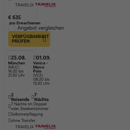
TRAVELIX
€ 635
pro Erwachsenen
Angebot vergleichen
VERFÜGBARKEIT
PRÜFEN
25.08.
01.09.
München
Venice -
(MUC)
Marco
16:20 bis
Polo
21:30 Uhr
(VCE)
08:20 bis
15:30 Uhr
2
7
Reisende
Nächte
7 Nächte im Doppel-
oder Zweibettzimmer
Selbstverpflegung
ohne Transfer
TRAVELIX