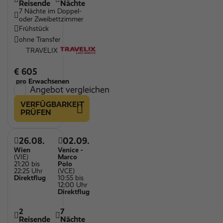
Reisende
Nächte
7 Nächte im Doppel-
oder Zweibettzimmer
Frühstück
ohne Transfer
TRAVELIX
€ 605
pro Erwachsenen
Angebot vergleichen
VERFÜGBARKEIT
PRÜFEN
26.08.
02.09.
Wien
Venice -
(VIE)
Marco
21:20 bis
Polo
22:25 Uhr
(VCE)
Direktflug
10:55 bis
12:00 Uhr
Direktflug
2
7
Reisende
Nächte