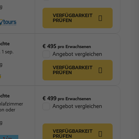
ng
VERFÜGBARKEIT
PRÜFEN
chte
€ 495
pro Erwachsenen
 1 sep.
Angebot vergleichen
ng
VERFÜGBARKEIT
PRÜFEN
chte
€ 499
pro Erwachsenen
chlafzimmer
Angebot vergleichen
on oder
ng
VERFÜGBARKEIT
PRÜFEN