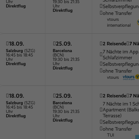
Uhr
19:30 bis 21:35
Selbstverpflegu
Direktflug
Uhr
Direktflug
ohne Transfer
vtours
international
18.09.
25.09.
2 Reisende
7 Nä
Salzburg
(SZG)
Barcelona
7 Nächte im App.
16:45 bis 18:45
(BCN)
Schlafzimmer
Uhr
19:30 bis 21:35
Selbstverpflegu
Direktflug
Uhr
Direktflug
ohne Transfer
vtours
18.09.
25.09.
2 Reisende
7 Nä
Salzburg
(SZG)
Barcelona
7 Nächte im 1 S
16:45 bis 18:45
(BCN)
Apartment (Balk
Uhr
19:30 bis 21:35
Terrasse)
Direktflug
Uhr
Direktflug
Selbstverpflegu
ohne Transfer
TUI