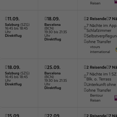
Reisen
11.09.
18.09.
2 Reisende
7 Nä
Salzburg
(SZG)
Barcelona
7 Nächte im App.
16:45 bis 18:45
(BCN)
Schlafzimmer
Uhr
19:30 bis 21:35
Selbstverpflegu
Direktflug
Uhr
Direktflug
ohne Transfer
vtours
international
18.09.
25.09.
2 Reisende
7 Nä
Salzburg
(SZG)
Barcelona
7 Nächte im 1 S
16:45 bis 18:45
(BCN)
Blk. o. Terrass
Uhr
19:30 bis 21:35
Unterkunft ohne
Direktflug
Uhr
Direktflug
ohne Transfer
Bentour
Reisen
15.09.
22.09.
2 Reisende
7 Nä