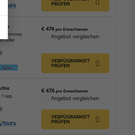
PRÜFEN
chte
€ 474
pro Erwachsenen
chlafzimmer
Angebot vergleichen
on oder
ng
VERFÜGBARKEIT
PRÜFEN
chte
€ 476
pro Erwachsenen
 1 sep.
Angebot vergleichen
ng
VERFÜGBARKEIT
PRÜFEN