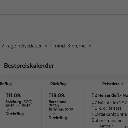
7 Tage Reisedauer
mind. 3 Sterne
Bestpreiskalender
Hinflug
Rückflug
Reisedetails
11.09.
18.09.
2 Reisende
7 Nä
Salzburg
(SZG)
Barcelona
7 Nächte im 1 S
16:45 bis 18:45
(BCN)
Blk. o. Terrass
Uhr
19:30 bis 21:35
Unterkunft ohne
Direktflug
Uhr
Direktflug
ohne Transfer
Bentour