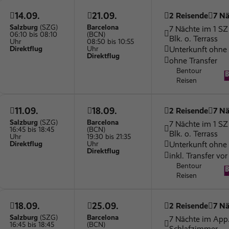
14.09.
21.09.
2 Reisende
7 Nä
Salzburg
(SZG)
Barcelona
7 Nächte im 1 S
06:10 bis 08:10
(BCN)
Blk. o. Terrass
Uhr
08:50 bis 10:55
Unterkunft ohne
Direktflug
Uhr
Direktflug
ohne Transfer
Bentour
Reisen
11.09.
18.09.
2 Reisende
7 Nä
Salzburg
(SZG)
Barcelona
7 Nächte im 1 S
16:45 bis 18:45
(BCN)
Blk. o. Terrass
Uhr
19:30 bis 21:35
Unterkunft ohne
Direktflug
Uhr
Direktflug
inkl. Transfer vor
Bentour
Reisen
18.09.
25.09.
2 Reisende
7 Nä
Salzburg
(SZG)
Barcelona
7 Nächte im App.
16:45 bis 18:45
(BCN)
Schlafzimmer