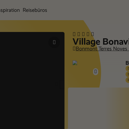
nspiration
Reisebüros
Village Bona
Bonmont Terres Noves 
B