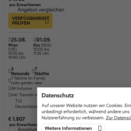
pro Erwachsenen
Angebot vergleichen
VERFÜGBARKEIT
PRÜFEN
25.08.
01.09.
Wien
Kos
(KGS)
(VIE)
10:05 bis
10:55 bis
11:35 Uhr
19:40 Uhr
3
7
Reisende
Nächte
7 Nächte im Family
suite garden view
All Inclusive
Datenschutz
inkl. Transfer vor Ort
TUI
Auf unserer Website nutzen wir Cookies. Ein
Deutschland
unbedingt erforderlich, während andere uns h
Nutzererfahrung zu verbessern.
Zur Datensc
€ 1.807
pro Erwachsenen
Weitere Informationen
Angebot vergleichen