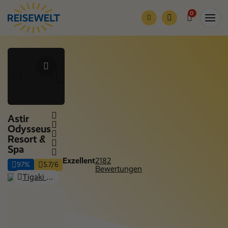
0
Astir
Odysseus
Resort &
Spa
Exzellent
2182
97%
5.7/6
Bewertungen
Tigaki (Insel Kos), Kos
Nur Hotel