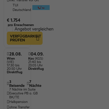
inkl. Transfer vor Ort
TUI
Deutschland
€ 1.754
pro Erwachsenen
Angebot vergleichen
VERFÜGBARKEIT
PRÜFEN
28.08.
04.09.
Wien
Kos
(KGS)
(VIE)
21:40 bis
17:30 bis
23:05 Uhr
20:50 Uhr
Direktflug
Direktflug
3
7
Reisende
Nächte
7 Nächte im Suite
Executive PB o. GB
BK/TE
Halbpension
ohne Transfer