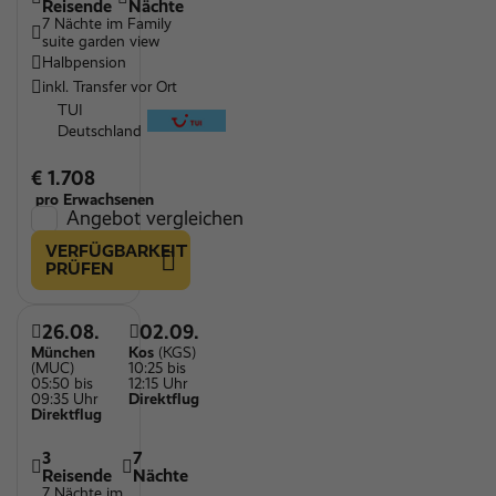
Reisende
Nächte
7 Nächte im Family
suite garden view
Halbpension
inkl. Transfer vor Ort
TUI
Deutschland
€ 1.708
pro Erwachsenen
Angebot vergleichen
VERFÜGBARKEIT
PRÜFEN
26.08.
02.09.
München
Kos
(KGS)
(MUC)
10:25 bis
05:50 bis
12:15 Uhr
09:35 Uhr
Direktflug
Direktflug
3
7
Reisende
Nächte
7 Nächte im