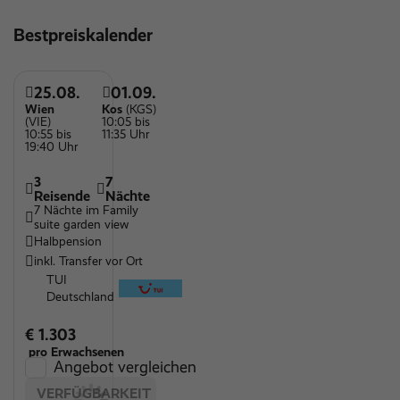
Sauna
Bestpreiskalender
Tennisplatz
Wassersportmöglichkeiten
25.08.
01.09.
Wellnessbereich
Wien
Kos
(KGS)
(VIE)
10:05 bis
10:55 bis
11:35 Uhr
Parkplätze
19:40 Uhr
Kinderspielplatz
3
7
Kinderpool
Reisende
Nächte
7 Nächte im Family
Entspannung für Körper und Seele
suite garden view
Halbpension
Restaurant
inkl. Transfer vor Ort
Zimmer mit Poolzugang
TUI
Deutschland
Vegane Speisen
€ 1.303
WLAN
pro Erwachsenen
Angebot vergleichen
VERFÜGBARKEIT