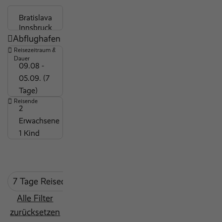
gratis WLAN
top Sportangebot
Abflughafen
behindertengerecht
Reisezeitraum &
Strandnähe
Dauer
09.08 -
Hygienemaßnahmen
05.09. (7
Tage)
Kinderdisco
Reisende
Wäscheservice
2
Erwachsene
Massagen und Körperbehandlungen
1 Kind
Maxiclub (7-12 Jahre)
ärztlicher Dienst
Miniclub (3-6 Jahre)
7 Tage Reisedauer
mind. 3 Sterne
Coral Trave
Fitnessbereich
Alle Filter
Indoor Pool
zurücksetzen
Outdoor Pool