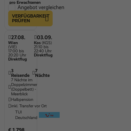
pro Erwachsenen
Angebot vergleichen
VERFÜGBARKEIT
PRÜFEN
27.08.
03.09.
Wien
Kos
(KGS)
(VIE)
21:10 bis
17:00 bis
22:40 Uhr
20:20 Uhr
Direktflug
Direktflug
3
7
Reisende
Nächte
7 Nächte im
Doppelzimmer
(Doppelbett) -
Meerblick
Halbpension
inkl. Transfer vor Ort
TUI
Deutschland
€ 1.798