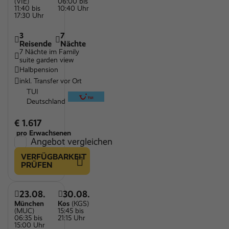
(VIE)
06:00 bis
11:40 bis
10:40 Uhr
17:30 Uhr
3
7
Reisende
Nächte
7 Nächte im Family
suite garden view
Halbpension
inkl. Transfer vor Ort
TUI
Deutschland
€ 1.617
pro Erwachsenen
Angebot vergleichen
VERFÜGBARKEIT
PRÜFEN
23.08.
30.08.
München
Kos
(KGS)
(MUC)
15:45 bis
06:35 bis
21:15 Uhr
15:00 Uhr