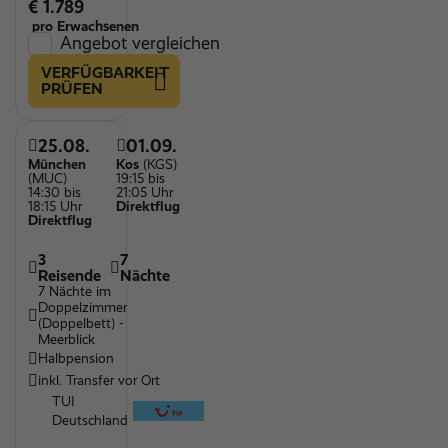
€ 1.789
pro Erwachsenen
Angebot vergleichen
VERFÜGBARKEIT
PRÜFEN
25.08.
01.09.
München
Kos
(KGS)
(MUC)
19:15 bis
14:30 bis
21:05 Uhr
18:15 Uhr
Direktflug
Direktflug
3
7
Reisende
Nächte
7 Nächte im
Doppelzimmer
(Doppelbett) -
Meerblick
Halbpension
inkl. Transfer vor Ort
TUI
Deutschland