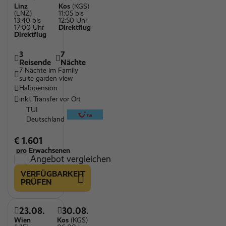
Linz
Kos
(KGS)
(LNZ)
11:05 bis
13:40 bis
12:50 Uhr
17:00 Uhr
Direktflug
Direktflug
3
7
Reisende
Nächte
7 Nächte im Family
suite garden view
Halbpension
inkl. Transfer vor Ort
TUI
Deutschland
€ 1.601
pro Erwachsenen
Angebot vergleichen
VERFÜGBARKEIT
PRÜFEN
23.08.
30.08.
Wien
Kos
(KGS)