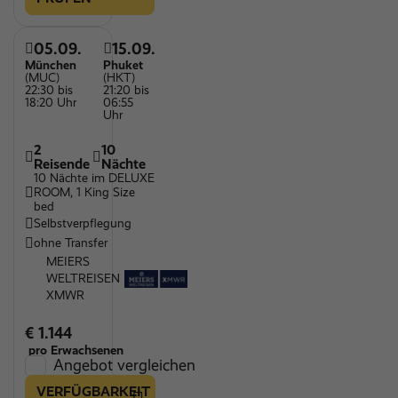
05.09.
15.09.
München
Phuket
(MUC)
(HKT)
22:30 bis
21:20 bis
18:20 Uhr
06:55
Uhr
2
10
Reisende
Nächte
10 Nächte im DELUXE
ROOM, 1 King Size
bed
Selbstverpflegung
ohne Transfer
MEIERS
WELTREISEN
XMWR
€ 1.144
pro Erwachsenen
Angebot vergleichen
VERFÜGBARKEIT