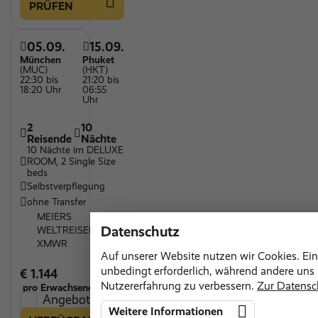
PRÜFEN
05.09.
15.09.
München
Phuket
(MUC)
(HKT)
22:30 bis
21:20 bis
18:20 Uhr
06:55
Uhr
2
10
Reisende
Nächte
10 Nächte im DELUXE
ROOM, 2 Single Size
beds
Selbstverpflegung
ohne Transfer
MEIERS
Datenschutz
WELTREISEN
XMWR
Auf unserer Website nutzen wir Cookies. Ein
unbedingt erforderlich, während andere uns h
€ 1.144
Nutzererfahrung zu verbessern.
Zur Datensc
pro Erwachsenen
Angebot vergleichen
Weitere Informationen