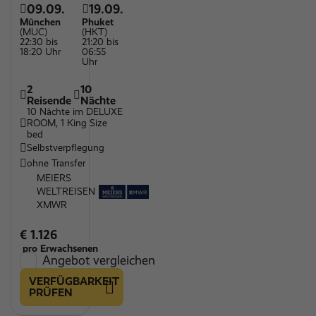
09.09.
19.09.
München
Phuket
(MUC)
(HKT)
22:30 bis
21:20 bis
18:20 Uhr
06:55
Uhr
2
10
Reisende
Nächte
10 Nächte im DELUXE
ROOM, 1 King Size
bed
Selbstverpflegung
ohne Transfer
MEIERS
WELTREISEN
XMWR
€ 1.126
pro Erwachsenen
Angebot vergleichen
VERFÜGBARKEIT
PRÜFEN