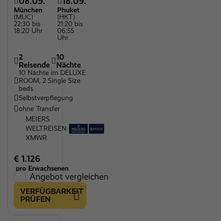
08.09.
18.09.
München
Phuket
(MUC)
(HKT)
22:30 bis
21:20 bis
18:20 Uhr
06:55
Uhr
2
10
Reisende
Nächte
10 Nächte im DELUXE
ROOM, 2 Single Size
beds
Selbstverpflegung
ohne Transfer
MEIERS
WELTREISEN
XMWR
€ 1.126
pro Erwachsenen
Angebot vergleichen
VERFÜGBARKEIT
PRÜFEN