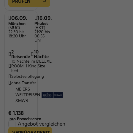
PRÜFEN
06.09.
16.09.
München
Phuket
(MUC)
(HKT)
22:30 bis
21:20 bis
18:20 Uhr
06:55
Uhr
2
10
Reisende
Nächte
10 Nächte im DELUXE
ROOM, 1 King Size
bed
Selbstverpflegung
ohne Transfer
MEIERS
WELTREISEN
XMWR
€ 1.138
pro Erwachsenen
Angebot vergleichen
VERFÜGBARKEIT