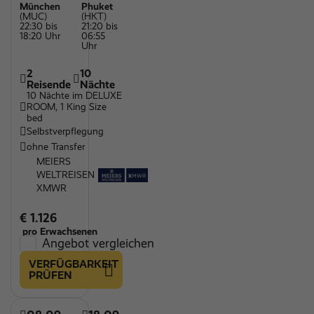
München
Phuket
(MUC)
(HKT)
22:30 bis
21:20 bis
18:20 Uhr
06:55
Uhr
2
10
Reisende
Nächte
10 Nächte im DELUXE
ROOM, 1 King Size
bed
Selbstverpflegung
ohne Transfer
MEIERS
WELTREISEN
XMWR
€ 1.126
pro Erwachsenen
Angebot vergleichen
VERFÜGBARKEIT
PRÜFEN