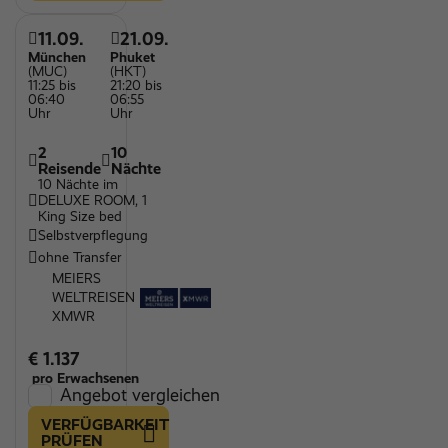
11.09.
21.09.
München
Phuket
(MUC)
(HKT)
11:25 bis
21:20 bis
06:40
06:55
Uhr
Uhr
2
10
Reisende
Nächte
10 Nächte im
DELUXE ROOM, 1
King Size bed
Selbstverpflegung
ohne Transfer
MEIERS
WELTREISEN
XMWR
€ 1.137
pro Erwachsenen
Angebot vergleichen
VERFÜGBARKEIT
PRÜFEN