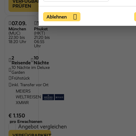
VERFÜGBARKEIT
PRÜFEN
Ablehnen
07.09.
17.09.
München
Phuket
(MUC)
(HKT)
22:30 bis
21:20 bis
18:20 Uhr
06:55
Uhr
2
10
Reisende
Nächte
10 Nächte im Deluxe
Garden
Frühstück
inkl. Transfer vor Ort
MEIERS
WELTREISEN
XMWR
€ 1.150
pro Erwachsenen
Angebot vergleichen
VERFÜGBARKEIT