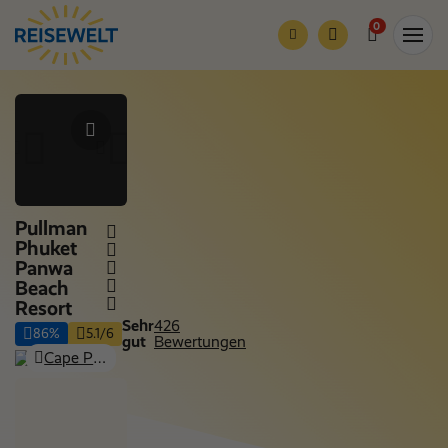
0
Pullman
Phuket
Panwa
Beach
Resort
Sehr
426
86%
5.1/6
gut
Bewertungen
Cape Panwa-Khao Khat Beach (Wichit - Insel Phuket), Thailand: Insel Phuket
Nur Hotel