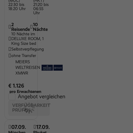
Wasserrutsche
(MUC)
(HKT)
22:30 bis
21:20 bis
18:20 Uhr
06:55
Wellnessbereich
Uhr
Parkplätze
2
10
Kinderspielplatz
Reisende
Nächte
10 Nächte im
Kinderpool
DELUXE ROOM, 1
King Size bed
Restaurant
Selbstverpflegung
ohne Transfer
Sandstrand
MEIERS
Honeymoon Specials
WELTREISEN
XMWR
WLAN
€ 1.126
pro Erwachsenen
Angebot vergleichen
VERFÜGBARKEIT
PRÜFEN
07.09.
17.09.
München
Phuket