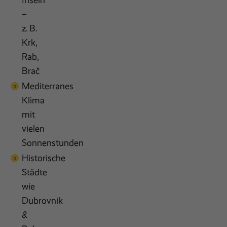
Inseln
–
z. B.
Krk,
Rab,
Brač
Mediterranes
Klima
mit
vielen
Sonnenstunden
Historische
Städte
wie
Dubrovnik
&