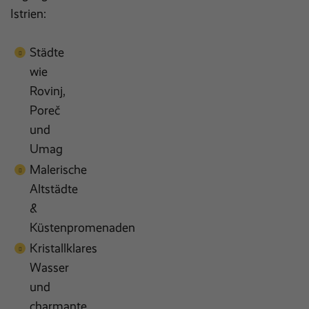
Istrien:
Städte
wie
Rovinj,
Poreč
und
Umag
Malerische
Altstädte
&
Küstenpromenaden
Kristallklares
Wasser
und
charmante