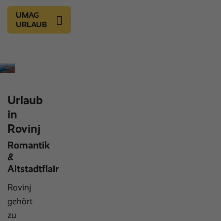
UMAG
URLAUB
Urlaub
in
Rovinj
Romantik
&
Altstadtflair
Rovinj
gehört
zu