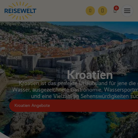
0
Kroatien
Kroatien ist das perfekte Urlaubsland für jene die 
Wasser, ausgezeichnete Gastronomie, Wassersportm
und eine Vielzahl an Sehenswürdigkeiten su
Kroatien Angebote