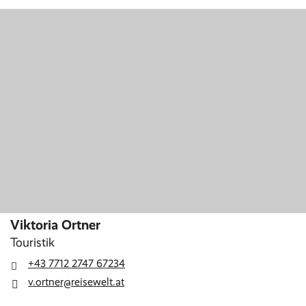
Viktoria Ortner
Touristik
+43 7712 2747 67234
v.ortner@reisewelt.at