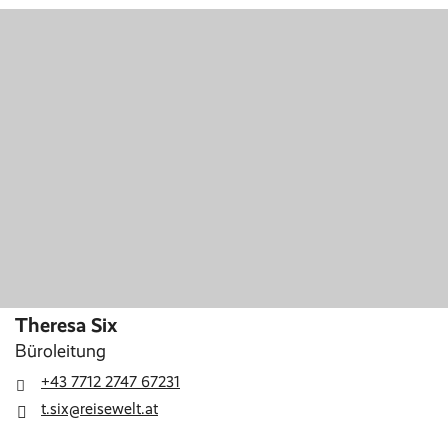
Theresa Six
Büroleitung
+43 7712 2747 67231
t.six@reisewelt.at