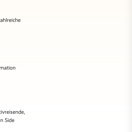
zahlreiche
mation
ivreisende,
on Side