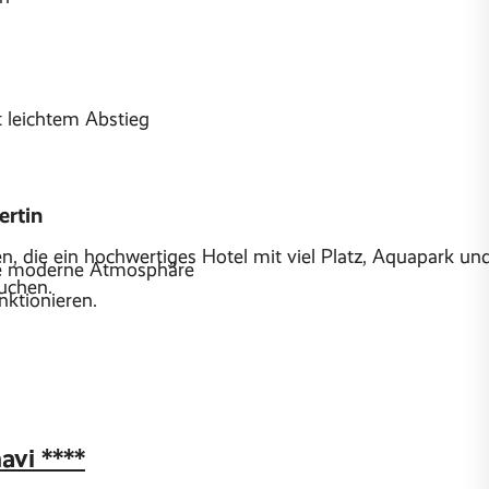
 leichtem Abstieg
ertin
en, die ein hochwertiges Hotel mit viel Platz, Aquapark un
ine moderne Atmosphäre
suchen.
nktionieren.
vi ****