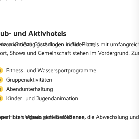
lub- und Aktivhotels
nten. Großzügige Anlagen bieten Platz,
tiv orientierte Gäste finden in Side Hotels mit umfang
ort, Shows und Gemeinschaft stehen im Vordergrund. Zu
Fitness‑ und Wassersportprogramme
Gruppenaktivitäten
Abendunterhaltung
Kinder‑ und Jugendanimation
uppen ihren Urlaub genießen können.
ese Hotels eignen sich für Reisende, die Abwechslung und