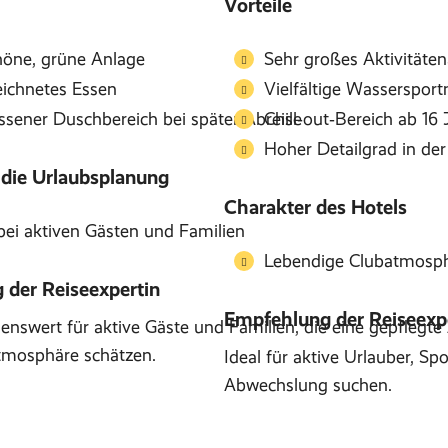
Vorteile
höne, grüne Anlage
Sehr großes Aktivitäte
ichnetes Essen
Vielfältige Wassersport
ssener Duschbereich bei später Abreise
Chill‑out‑Bereich ab 16
Hoher Detailgrad in de
 die Urlaubsplanung
Charakter des Hotels
bei aktiven Gästen und Familien
Lebendige Clubatmosph
der Reiseexpertin
Empfehlung der Reiseexp
enswert für aktive Gäste und Familien, die eine gepflegt
tmosphäre schätzen.
Ideal für aktive Urlauber, S
Abwechslung suchen.