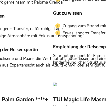
rk gemeinsam mit Paloma Orenda
Gut zu wissen
en
Zugang zum Strand mit
ngerer Transfer, dafür ruhige Lage
Etwas längerer Transfer
hige Atmosphäre mit Fokus auf Entspannung
Empfehlung der Reiseexp
der Reiseexpertin
Sehr gut geeignet für Famili
wachsene und Paare, die Wert auf Stil, gutes Essen und e
kinderfreundlicher Struktur 
 aus Expertensicht auch als Adults‑only‑Hotel sehr gut fu
 Palm Garden ****+
TUI Magic Life Masma