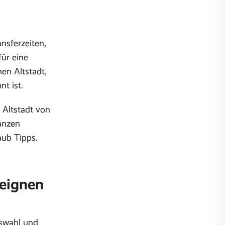
nsferzeiten,
ür eine
en Altstadt,
t ist.
 Altstadt von
änzen
aub Tipps.
 eignen
uswahl und