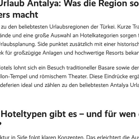
Urlaub Antalya: Was die Region so
ers macht
 zu den beliebtesten Urlaubsregionen der Türkei. Kurze Tra
rände und eine große Auswahl an Hotelkategorien sorgen f
laubsplanung. Side punktet zusätzlich mit einer historisch
k für großzügige Anlagen und hochwertige Resorts bekann
otels lohnt sich ein Besuch traditioneller Basare sowie der
llon‑Tempel und römischem Theater. Diese Eindrücke erg
deferien ideal und zählen zu den beliebtesten Antalya Url
Hoteltypen gibt es – und für wen
?
ktur in Side folgt klaren Konzepten. Das erleichtert die A