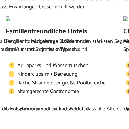
dass Erwartungen besser erfüllt werden.
Familienfreundliche Hotels
C
es Design und hochwertige Gastronomie.
Familienhotels gehören in Side zu den stärksten Segme
Ak
 Häufige Ausstattungsmerkmale sind:
Struktur und Sicherheit. Typisch sind:
Sp
Aquaparks und Wasserrutschen
Kinderclubs mit Betreuung
flache Strände oder große Poolbereiche
altersgerechte Gastronomie
e, die Entspannung suchen und Wert auf
Diese Hotels sind darauf ausgelegt, dass alle Altersgr
Di