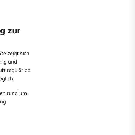
g zur
kte zeigt sich
uhig und
uft regulär ab
öglich.
nen rund um
ung