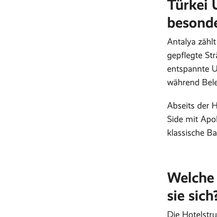
Türkei 
besond
Antalya zählt
gepflegte St
entspannte Ur
während Bele
Abseits der H
Side mit Apo
klassische Ba
Welche 
sie sich
Die Hotelstru