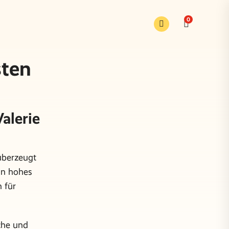
0
sten
alerie
berzeugt
in hohes
 für
che und