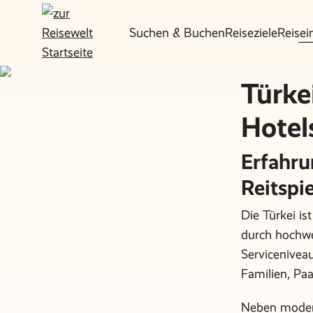
Suchen & Buchen
Reiseziele
Reisei
Türke
Hotel
Erfahru
Reitspi
Die Türkei ist
durch hochwe
Servicenivea
Familien, Paa
Neben modern