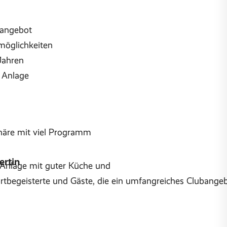
nangebot
möglichkeiten
 Jahren
r Anlage
äre mit viel Programm
ertin
e Anlage mit guter Küche und
portbegeisterte und Gäste, die ein umfangreiches Clubangeb