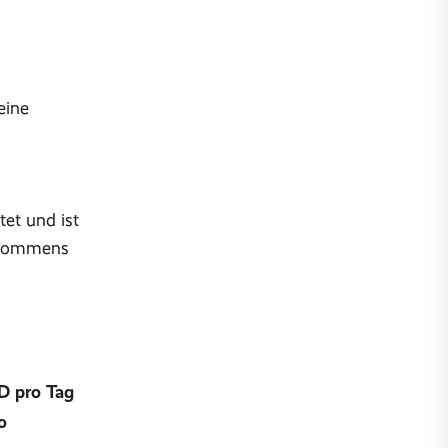
eine
tet und ist
inkommens
D pro Tag
o