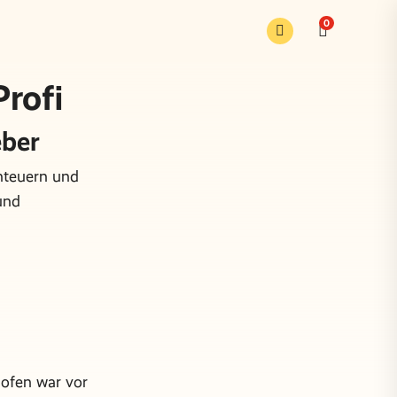
0
rofi
eber
nteuern und
und
ofen war vor