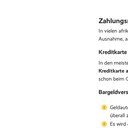
Zahlungsm
In vielen afr
Ausnahme, al
Kreditkarte
In den meis
Kreditkarte 
schon beim C
Bargeldver
Geldaut
überall 
Es wird