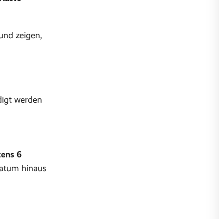
und zeigen,
digt werden
ens 6
datum hinaus