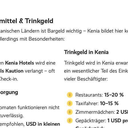
ittel & Trinkgeld
ikanischen Ländern ist Bargeld wichtig – Kenia bildet hier k
lerdings mit Besonderheiten:
Trinkgeld in Kenia
ten
Kenia Hotels
wird eine
Trinkgeld wird in Kenia erwar
als Kaution
verlangt – oft
ein wesentlicher Teil des E
heck‑in.
vieler Beschäftigter:
sorgung
Restaurants:
15–20 %
Taxifahrer:
10–15 %
omaten funktionieren nicht
Zimmermädchen:
2 US
zuverlässig.
Gepäckträger:
1 USD pr
 empfohlen,
USD in kleinen