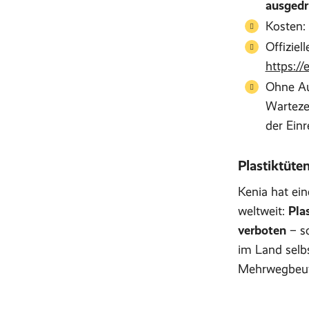
ausgedr
Kosten:
Offiziel
https://
Ohne Au
Warteze
der Ein
Plastiktüte
Kenia hat ein
weltweit:
Pla
verboten
– so
im Land selbs
Mehrwegbeute