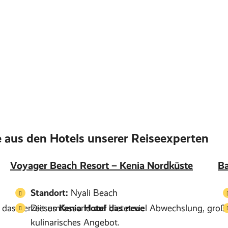
 aus den Hotels unserer Reiseexperten
Voyager Beach Resort – Kenia Nordküste
Ba
Standort:
Nyali Beach
rt, das derzeit umfassend
Dieses
Kenia Hotel
auf das neue
bietet viel Abwechslung, groß
kulinarisches Angebot.