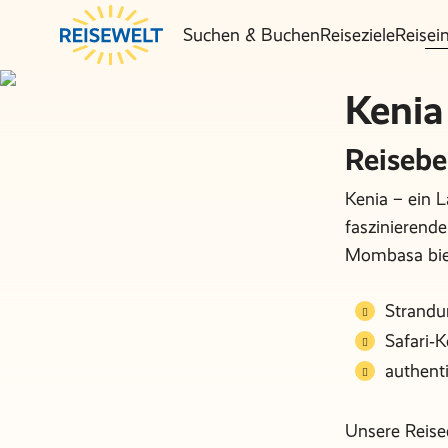
Suchen & Buchen
Reiseziele
Reisei
Kenia
Reisebe
Kenia – ein 
faszinierend
Mombasa bie
Strandu
Safari‑
authenti
Unsere Reise