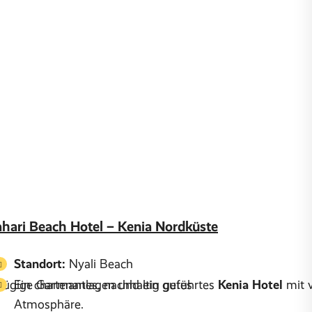
hari Beach Hotel – Kenia Nordküste
Standort:
Nyali Beach
zügige Gartenanlagen und ein gutes
Ein charmantes, nachhaltig geführtes
Kenia Hotel
mit 
Atmosphäre.