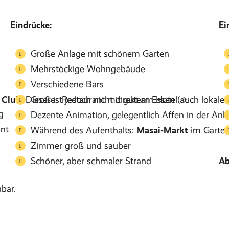
Eindrücke:
Ei
Große Anlage mit schönem Garten
Mehrstöckige Wohngebäude
Verschiedene Bars
 Club.
Dieser ist jedoch nicht direkt am Hotel →
Großes Restaurant mit gutem Essen (auch lokale 
g
Dezente Animation, gelegentlich Affen in der Anl
nnt
Während des Aufenthalts:
Masai‑Markt
im Garte
Zimmer groß und sauber
Schöner, aber schmaler Strand
Ab
bar.