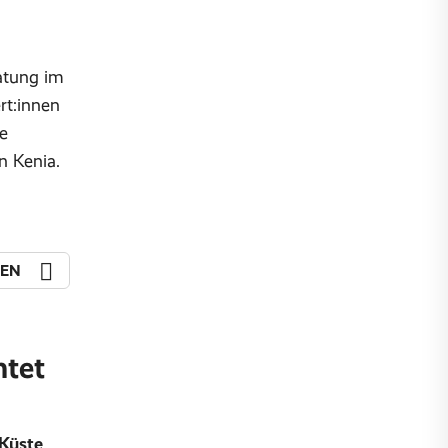
!
atung im
rt:innen
e
in Kenia.
REN
htet
 Küste