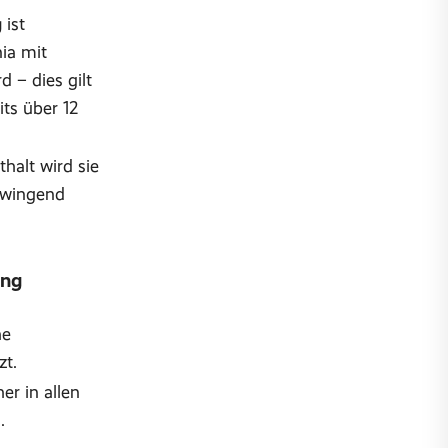
g
ist
ia mit
d – dies gilt
its über 12
halt wird sie
zwingend
ung
he
zt.
er in allen
.