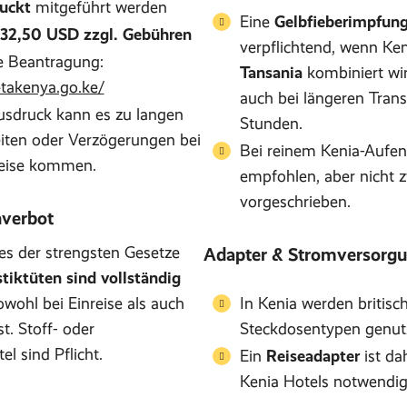
uckt
mitgeführt werden
Eine
Gelbfieberimpfun
32,50 USD zzgl. Gebühren
verpflichtend, wenn Ken
le Beantragung:
Tansania
kombiniert wir
etakenya.go.ke/
auch bei längeren Trans
sdruck kann es zu langen
Stunden.
iten oder Verzögerungen bei
Bei reinem Kenia-Aufent
reise kommen.
empfohlen, aber nicht 
vorgeschrieben.
nverbot
es der strengsten Gesetze
Adapter & Stromversorg
stiktüten sind vollständig
wohl bei Einreise als auch
In Kenia werden britisc
t. Stoff- oder
Steckdosentypen genut
l sind Pflicht.
Ein
Reiseadapter
ist dah
Kenia Hotels notwendig