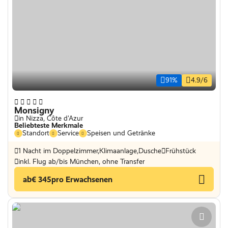
91%
4.9/6
Monsigny
in Nizza, Côte d'Azur
Beliebteste Merkmale
Standort
Service
Speisen und Getränke
1 Nacht im Doppelzimmer,Klimaanlage,Dusche
Frühstück
inkl. Flug ab/bis München, ohne Transfer
ab
€ 345
pro Erwachsenen