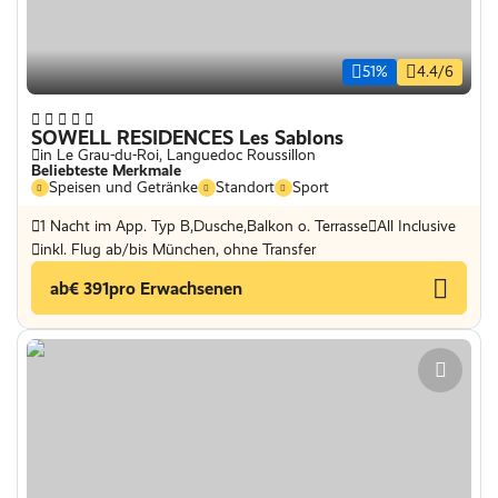
51%
4.4/6
SOWELL RESIDENCES Les Sablons
in Le Grau-du-Roi, Languedoc Roussillon
Beliebteste Merkmale
Speisen und Getränke
Standort
Sport
1 Nacht im App. Typ B,Dusche,Balkon o. Terrasse
All Inclusive
inkl. Flug ab/bis München, ohne Transfer
ab
€ 391
pro Erwachsenen