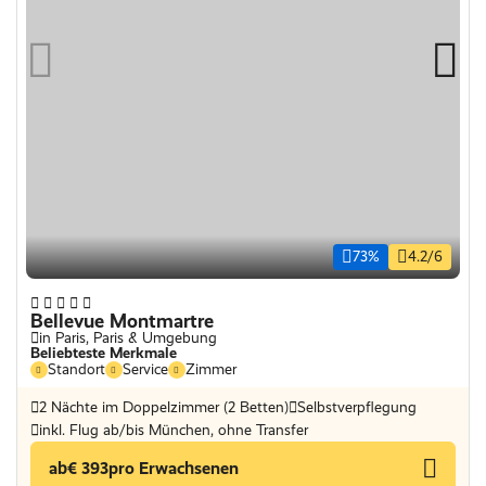
73%
4.2/6
Bellevue Montmartre
in Paris, Paris & Umgebung
Beliebteste Merkmale
Standort
Service
Zimmer
2 Nächte im Doppelzimmer (2 Betten)
Selbstverpflegung
inkl. Flug ab/bis München, ohne Transfer
ab
€ 393
pro Erwachsenen