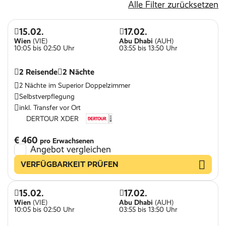
Alle Filter zurücksetzen
Parkplätze
Kinderspielplatz
15.02.
17.02.
Wien
(VIE)
Abu Dhabi
(AUH)
Spielzimmer für Kinder
10:05 bis 02:50 Uhr
03:55 bis 13:50 Uhr
Kinderpool
2 Reisende
2 Nächte
Restaurant
2 Nächte im Superior Doppelzimmer
WLAN
Selbstverpflegung
inkl. Transfer vor Ort
DERTOUR XDER
€ 460
pro Erwachsenen
Angebot vergleichen
VERFÜGBARKEIT PRÜFEN
15.02.
17.02.
Wien
(VIE)
Abu Dhabi
(AUH)
10:05 bis 02:50 Uhr
03:55 bis 13:50 Uhr