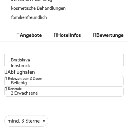
kosmetische Behandlungen
familienfreundlich
Golf
Angebote
Hotelinfos
Bewertungen
top Sportangebot
behindertengerecht
Wäscheservice
Massagen und Körperbehandlungen
Abflughafen
ärztlicher Dienst
Reisezeitraum & Dauer
Nichtraucher Zimmer
Beliebig
Reisende
Fitnessbereich
2 Erwachsene
Indoor Pool
Outdoor Pool
Sauna
mind. 3 Sterne
Wellnessbereich