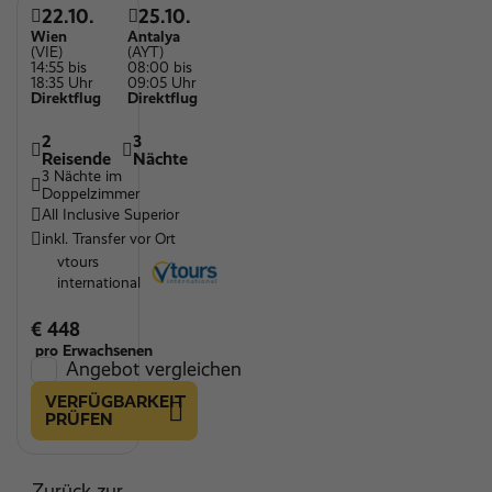
22.10.
25.10.
Wien
Antalya
(VIE)
(AYT)
14:55 bis
08:00 bis
18:35 Uhr
09:05 Uhr
Direktflug
Direktflug
2
3
Reisende
Nächte
3 Nächte im
Doppelzimmer
All Inclusive Superior
inkl. Transfer vor Ort
vtours
international
€ 448
pro Erwachsenen
Angebot vergleichen
VERFÜGBARKEIT
PRÜFEN
Zurück zur