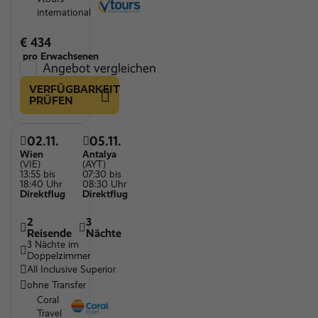
international
€ 434
pro Erwachsenen
Angebot vergleichen
VERFÜGBARKEIT
PRÜFEN
02.11.
05.11.
Wien
Antalya
(VIE)
(AYT)
13:55 bis
07:30 bis
18:40 Uhr
08:30 Uhr
Direktflug
Direktflug
2
3
Reisende
Nächte
3 Nächte im
Doppelzimmer
All Inclusive Superior
ohne Transfer
Coral
Travel