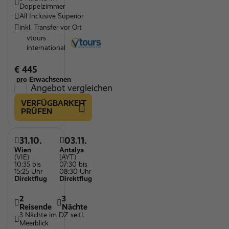
Doppelzimmer
All Inclusive Superior
inkl. Transfer vor Ort
vtours
international
€ 445
pro Erwachsenen
Angebot vergleichen
VERFÜGBARKEIT
PRÜFEN
31.10.
03.11.
Wien
Antalya
(VIE)
(AYT)
10:35 bis
07:30 bis
15:25 Uhr
08:30 Uhr
Direktflug
Direktflug
2
3
Reisende
Nächte
3 Nächte im DZ seitl.
Meerblick