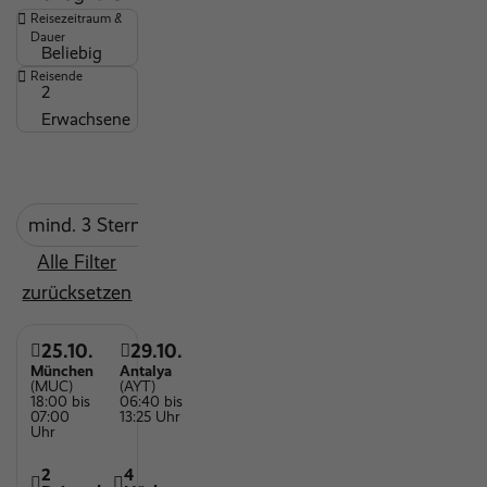
Reisezeitraum &
Hygienemaßnahmen
Dauer
Beliebig
Kinderdisco
Reisende
2
Wäscheservice
Erwachsene
Massagen und Körperbehandlungen
Maxiclub (7-12 Jahre)
ärztlicher Dienst
mind. 3 Sterne
Miniclub (3-6 Jahre)
Alle Filter
Fitnessbereich
zurücksetzen
Indoor Pool
Outdoor Pool
25.10.
29.10.
München
Antalya
Sauna
(MUC)
(AYT)
18:00 bis
06:40 bis
Wasserrutsche
07:00
13:25 Uhr
Uhr
Wassersportmöglichkeiten
2
4
Wellnessbereich