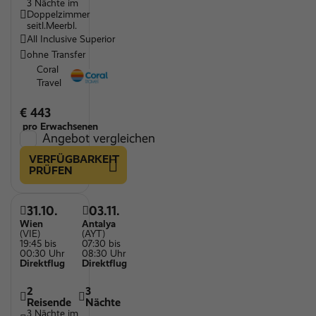
3 Nächte im
Doppelzimmer
seitl.Meerbl.
All Inclusive Superior
ohne Transfer
Coral
Travel
€ 443
pro Erwachsenen
Angebot vergleichen
VERFÜGBARKEIT
PRÜFEN
31.10.
03.11.
Wien
Antalya
(VIE)
(AYT)
19:45 bis
07:30 bis
00:30 Uhr
08:30 Uhr
Direktflug
Direktflug
2
3
Reisende
Nächte
3 Nächte im