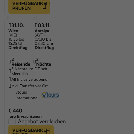
VERFÜGBARKEIT
PRÜFEN
31.10.
03.11.
Wien
Antalya
(VIE)
(AYT)
10:35 bis
07:30 bis
15:25 Uhr
08:30 Uhr
Direktflug
Direktflug
2
3
Reisende
Nächte
3 Nächte im DZ seitl.
Meerblick
All Inclusive Superior
inkl. Transfer vor Ort
vtours
international
€ 440
pro Erwachsenen
Angebot vergleichen
VERFÜGBARKEIT