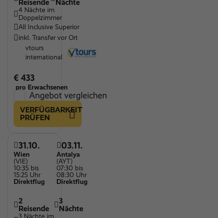
Reisende
Nächte
4 Nächte im
Kinderspielplatz
Doppelzimmer
All Inclusive Superior
Spielzimmer für Kinder
inkl. Transfer vor Ort
Kinderpool
vtours
international
Restaurant
Sandstrand
€ 433
pro Erwachsenen
WLAN
Angebot vergleichen
VERFÜGBARKEIT
PRÜFEN
31.10.
03.11.
Wien
Antalya
(VIE)
(AYT)
10:35 bis
07:30 bis
15:25 Uhr
08:30 Uhr
Direktflug
Direktflug
2
3
Reisende
Nächte
3 Nächte im