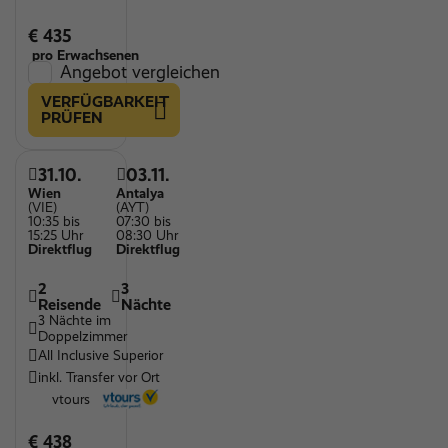
€ 435
pro Erwachsenen
Angebot vergleichen
VERFÜGBARKEIT
PRÜFEN
31.10.
03.11.
Wien
Antalya
(VIE)
(AYT)
10:35 bis
07:30 bis
15:25 Uhr
08:30 Uhr
Direktflug
Direktflug
2
3
Reisende
Nächte
3 Nächte im
Doppelzimmer
All Inclusive Superior
inkl. Transfer vor Ort
vtours
€ 438