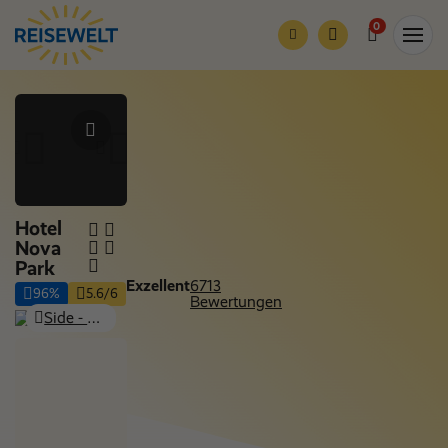
0
Hotel
Nova
Park
Exzellent
6713
96%
5.6/6
Bewertungen
Side - Kumköy, Side & Alanya
Nur Hotel
Nächte