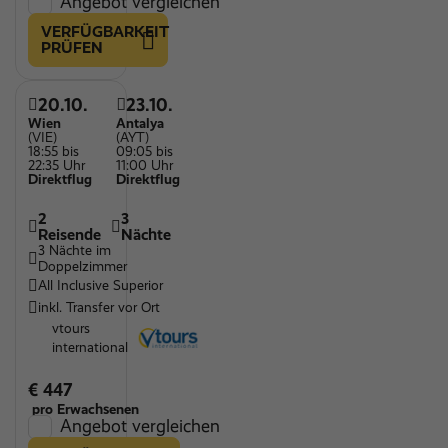
Angebot vergleichen
VERFÜGBARKEIT
PRÜFEN
20.10.
23.10.
Wien
Antalya
(VIE)
(AYT)
18:55 bis
09:05 bis
22:35 Uhr
11:00 Uhr
Direktflug
Direktflug
2
3
Reisende
Nächte
3 Nächte im
Doppelzimmer
All Inclusive Superior
inkl. Transfer vor Ort
vtours
international
€ 447
pro Erwachsenen
Angebot vergleichen